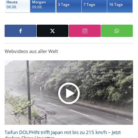
Heute
Morgen
3 Tage
7 Tage
16 Tage
08.08.
09.08.
Webvideos aus aller Welt
Taifun DOLPHIN trifft Japan mit bis zu 215 km/h – Jetzt