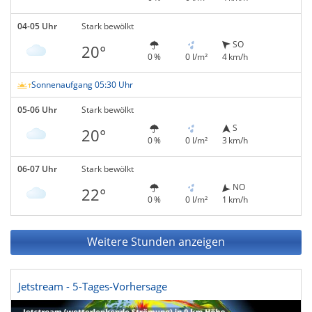
04-05 Uhr
Stark bewölkt
SO
20°
0 %
0 l/m²
4 km/h
Sonnenaufgang 05:30 Uhr
05-06 Uhr
Stark bewölkt
S
20°
0 %
0 l/m²
3 km/h
06-07 Uhr
Stark bewölkt
NO
22°
0 %
0 l/m²
1 km/h
Weitere Stunden anzeigen
Jetstream - 5-Tages-Vorhersage