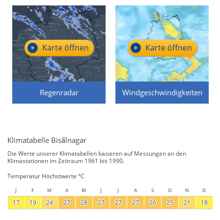
Karte öffnen
Karte öffnen
Regenradar
Windgeschwindigkeiten
Klimatabelle Bisālnagar
Die Werte unserer Klimatabellen basieren auf Messungen an den
Klimastationen im Zeitraum 1961 bis 1990.
Temperatur Höchstwerte °C
J
F
M
A
M
J
J
A
S
O
N
D
17
19
24
27
28
27
27
27
26
25
21
18