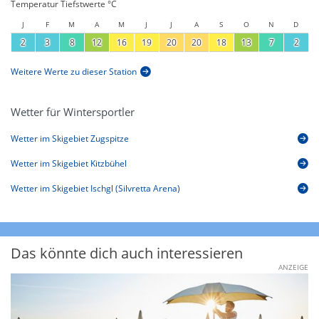
Temperatur Tiefstwerte °C
J
F
M
A
M
J
J
A
S
O
N
D
2
3
8
12
16
19
20
20
18
13
7
2
Weitere Werte zu dieser Station
Wetter für Wintersportler
Wetter im Skigebiet Zugspitze
Wetter im Skigebiet Kitzbühel
Wetter im Skigebiet Ischgl (Silvretta Arena)
Das könnte dich auch interessieren
ANZEIGE