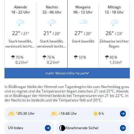
Abends
Nachts
Morgens
Mittags
18 - 22 Uhr
22 - 06 Uhr
06 - 12 Uhr
12 - 18 Uhr
22°
21°
27°
26°
/ 21°
/ 20°
/ 20°
/ 23°
Stark bewölkt,
Stark bewölkt,
Stark bewölkt
Zeitweise leichter
vereinzelt leichter
vereinzelt leichter
Regen
Regen
Regen
70 %
70 %
10 %
90 %
0,2 l/m²
0,2 l/m²
1,3 l/m²
mehr Wetterinfos heute
In Bisālnagar bleibt der Himmel von Tagesbeginn bis zum Nachmittag grau
und es regnet und die Temperaturen liegen zwischen 21 und 25°C. Abends
ist in Bisālnagar der Himmel bedeckt bei Temperaturen von 21 bis 22°C. In
der Nacht ist es bedeckt und die Temperatur fällt auf 20°C.
05:30 Uhr
18:48 Uhr
0 h
UV-Index
Abnehmende Sichel