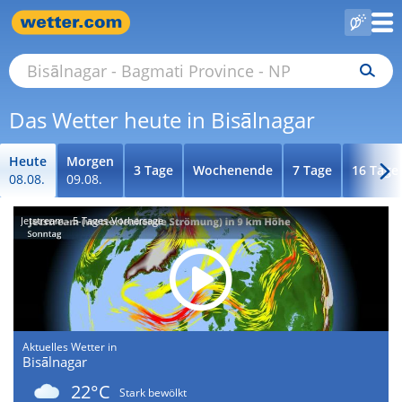
Das Wetter heute in Bisālnagar
Heute
Morgen
3 Tage
Wochenende
7 Tage
16 Tage
08.08.
09.08.
Jetstream - 5-Tages-Vorhersage
Aktuelles Wetter in
Bisālnagar
22°C
Stark bewölkt