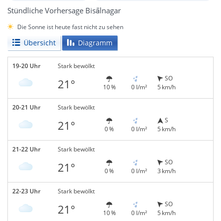
Stündliche Vorhersage Bisālnagar
Die Sonne ist heute fast nicht zu sehen
Übersicht
Diagramm
19-20 Uhr
Stark bewölkt
SO
21°
10 %
0 l/m²
5 km/h
20-21 Uhr
Stark bewölkt
S
21°
0 %
0 l/m²
5 km/h
21-22 Uhr
Stark bewölkt
SO
21°
0 %
0 l/m²
3 km/h
22-23 Uhr
Stark bewölkt
SO
21°
10 %
0 l/m²
5 km/h