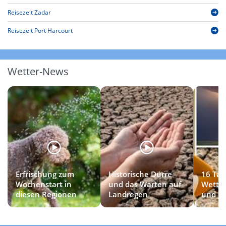
Reisezeit Zadar
Reisezeit Port Harcourt
Wetter-News
Erfrischung zum
Historische Dürre
16 Tag
Wochenstart in
und das Warten auf
Wetter
diesen Regionen
Landregen
und ge
Gewitt