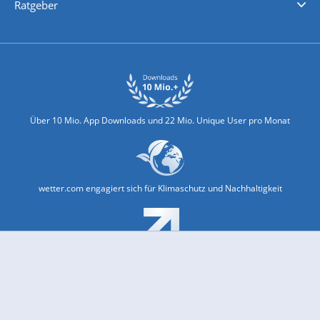
Ratgeber
Biowetter
Glätteindex
Reiseziel Finder
Erkältungswetter
Klima & Umwelt
Über 10 Mio. App Downloads und 22 Mio. Unique User pro Monat
wetter.com engagiert sich für Klimaschutz und Nachhaltigkeit
Bekannt aus Funk und Fernsehen: Pro7, Sat1, Kabel 1, SWR, ...