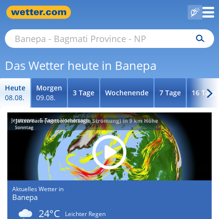
Das Wetter heute in Banepa
Heute
Morgen
3 Tage
Wochenende
7 Tage
16 Tage
08.08.
09.08.
Jetstream - 5-Tages-Vorhersage
Aktuelles Wetter in
Banepa
24°C
Leichter Regen