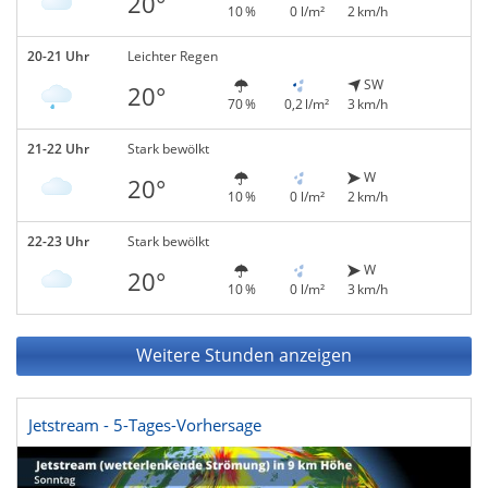
20°
10 %
0 l/m²
2 km/h
20-21 Uhr
Leichter Regen
SW
20°
70 %
0,2 l/m²
3 km/h
21-22 Uhr
Stark bewölkt
W
20°
10 %
0 l/m²
2 km/h
22-23 Uhr
Stark bewölkt
W
20°
10 %
0 l/m²
3 km/h
Weitere Stunden anzeigen
Jetstream - 5-Tages-Vorhersage