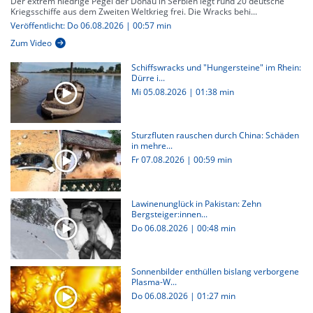
Der extrem niedrige Pegel der Donau in Serbien legt rund 20 deutsche
Kriegsschiffe aus dem Zweiten Weltkrieg frei. Die Wracks behi...
Veröffentlicht: Do 06.08.2026 | 00:57 min
Zum Video
Schiffswracks und "Hungersteine" im Rhein:
Dürre i...
Mi 05.08.2026
|
01:38 min
Sturzfluten rauschen durch China: Schäden
in mehre...
Fr 07.08.2026
|
00:59 min
Lawinenunglück in Pakistan: Zehn
Bergsteiger:innen...
Do 06.08.2026
|
00:48 min
Sonnenbilder enthüllen bislang verborgene
Plasma-W...
Do 06.08.2026
|
01:27 min