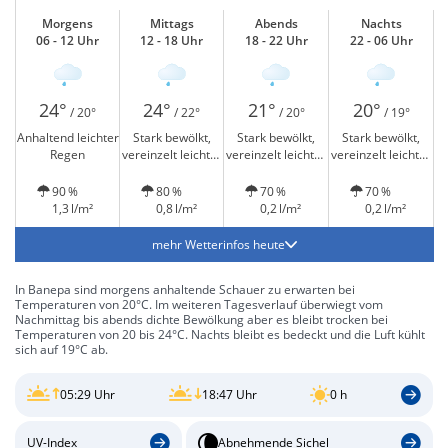
Morgens
Mittags
Abends
Nachts
06 - 12 Uhr
12 - 18 Uhr
18 - 22 Uhr
22 - 06 Uhr
24°
24°
21°
20°
/ 20°
/ 22°
/ 20°
/ 19°
Anhaltend leichter
Stark bewölkt,
Stark bewölkt,
Stark bewölkt,
Regen
vereinzelt leichter
vereinzelt leichter
vereinzelt leichter
Regen
Regen
Regen
90 %
80 %
70 %
70 %
1,3 l/m²
0,8 l/m²
0,2 l/m²
0,2 l/m²
mehr Wetterinfos heute
In Banepa sind morgens anhaltende Schauer zu erwarten bei
Temperaturen von 20°C. Im weiteren Tagesverlauf überwiegt vom
Nachmittag bis abends dichte Bewölkung aber es bleibt trocken bei
Temperaturen von 20 bis 24°C. Nachts bleibt es bedeckt und die Luft kühlt
sich auf 19°C ab.
05:29 Uhr
18:47 Uhr
0 h
UV-Index
Abnehmende Sichel