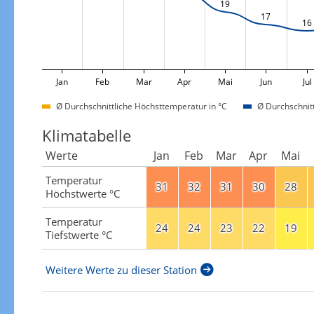
19
17
16
Jan
Feb
Mar
Apr
Mai
Jun
Jul
Ø Durchschnittliche Höchsttemperatur in °C
Ø Durchschnitt
Klimatabelle
Werte
Jan
Feb
Mar
Apr
Mai
Temperatur
31
32
31
30
28
Höchstwerte °C
Temperatur
24
24
23
22
19
Tiefstwerte °C
Weitere Werte zu dieser Station