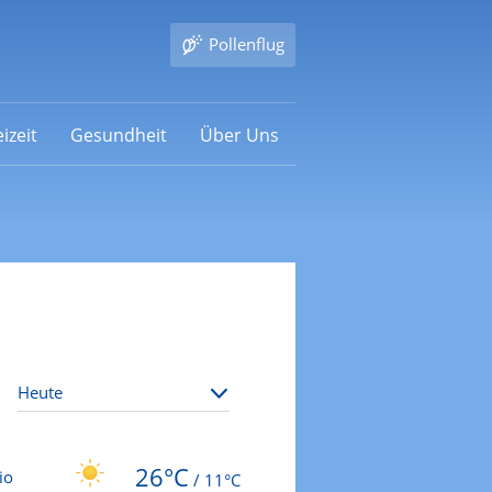
Pollenflug
izeit
Gesundheit
Über Uns
26°C
io
/
11°C