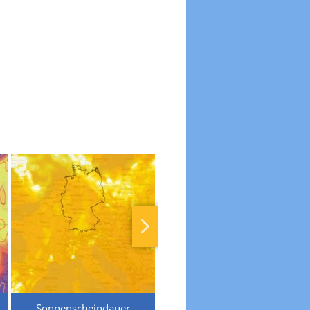
Sonnenscheindauer
Temperaturen