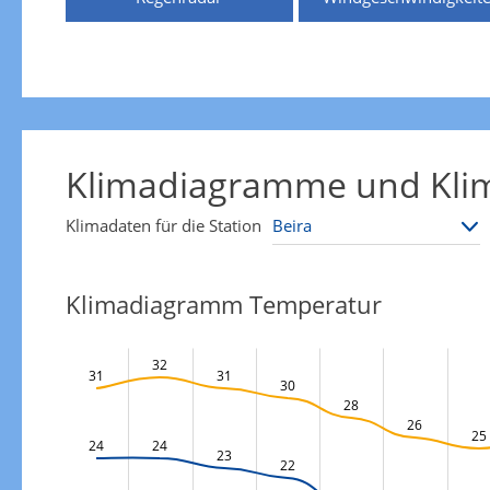
Klimadiagramme und Klim
Klimadaten für die Station
Klimadiagramm Temperatur
32
31
31
30
28
26
25
24
24
23
22