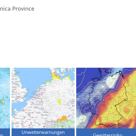
nica Province
Unwetterwarnungen
en
Gewitterrisiko