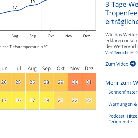
19
3-Tage-We
17
Tropenfee
erträgliche
Wie das Wetter 
Aug
Sep
Okt
Nov
Dez
erklären unser
der Wettervorh
liche Tiefsttemperatur in °C
Veröffentlicht: Mi 
Zum Video
Jun
Jul
Aug
Sep
Okt
Nov
Dez
26
25
26
28
29
30
31
Mehr zum W
Sonnenfinster
17
16
17
19
21
22
23
Warnungen & 
Podcast: Hitz
Ferienende