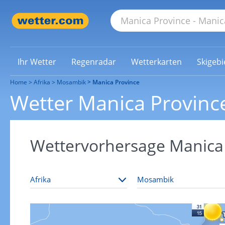
Ihr Wetter
Regenradar
Wetterkarten
Skigebi
Home
Afrika
Mosambik
Manica Province
Wetter Manica Provinc
Wettervorhersage Manica