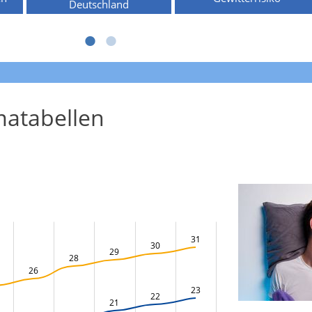
Deutschland
atabellen
31
30
29
28
26
23
22
21