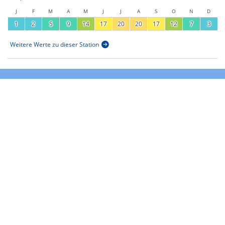
J
F
M
A
M
J
J
A
S
O
N
D
1
2
5
9
14
17
20
20
17
12
7
3
Weitere Werte zu dieser Station