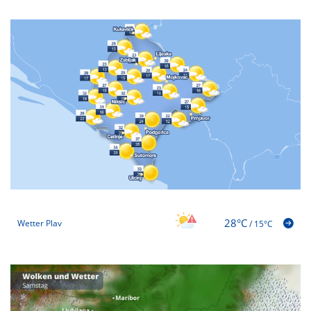
28°C
Wetter Plav
/
15°C