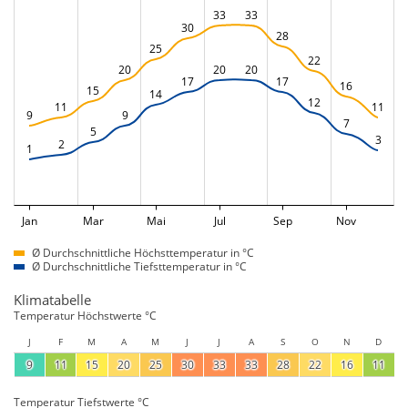
33
33
30
28
25
22
20
20
20
17
17
16
15
14
12
11
11
9
9
7
5
3
2
1
Jan
Mar
Mai
Jul
Sep
Nov
Ø Durchschnittliche Höchsttemperatur in °C
Ø Durchschnittliche Tiefsttemperatur in °C
Klimatabelle
Temperatur Höchstwerte °C
J
F
M
A
M
J
J
A
S
O
N
D
9
11
15
20
25
30
33
33
28
22
16
11
Temperatur Tiefstwerte °C