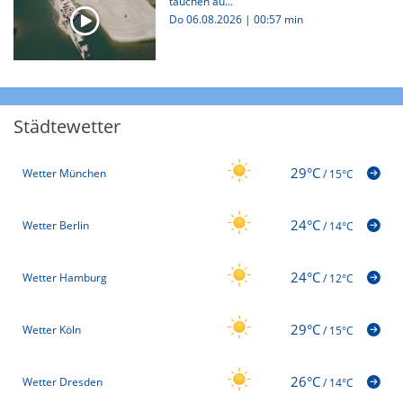
tauchen au...
Do 06.08.2026
|
00:57 min
Städtewetter
29°C
Wetter München
/
15°C
24°C
Wetter Berlin
/
14°C
24°C
Wetter Hamburg
/
12°C
29°C
Wetter Köln
/
15°C
26°C
Wetter Dresden
/
14°C