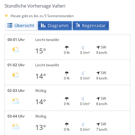
Stündliche Vorhersage Valteri
Heute gibt es bis zu 5 Sonnenstunden
Übersicht
Diagramm
Regenradar
00-01 Uhr
Leicht bewölkt
SW
15°
0 %
0 l/m²
9 km/h
01-02 Uhr
Leicht bewölkt
SW
14°
0 %
0 l/m²
9 km/h
02-03 Uhr
Wolkig
SW
14°
0 %
0 l/m²
8 km/h
03-04 Uhr
Wolkig
SW
13°
0 %
0 l/m²
7 km/h