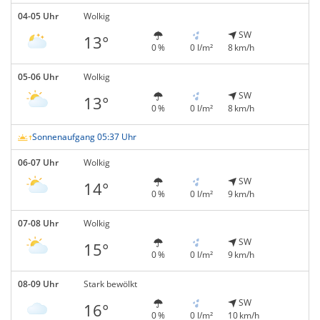
04-05 Uhr
Wolkig
SW
13°
0 %
0 l/m²
8 km/h
05-06 Uhr
Wolkig
SW
13°
0 %
0 l/m²
8 km/h
Sonnenaufgang 05:37 Uhr
06-07 Uhr
Wolkig
SW
14°
0 %
0 l/m²
9 km/h
07-08 Uhr
Wolkig
SW
15°
0 %
0 l/m²
9 km/h
08-09 Uhr
Stark bewölkt
SW
16°
0 %
0 l/m²
10 km/h