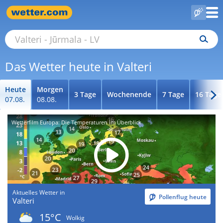
Das Wetter heute in Valteri
Heute
Morgen
3 Tage
Wochenende
7 Tage
16 Tage
07.08.
08.08.
Wetterfilm Europa: Die Temperaturen im Überblick
Aktuelles Wetter in
Pollenflug heute
Valteri
15°C
Wolkig