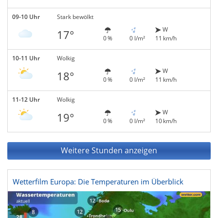
09-10 Uhr
Stark bewölkt
W
17°
0 %
0 l/m²
11 km/h
10-11 Uhr
Wolkig
W
18°
0 %
0 l/m²
11 km/h
11-12 Uhr
Wolkig
W
19°
0 %
0 l/m²
10 km/h
Weitere Stunden anzeigen
Wetterfilm Europa: Die Temperaturen im Überblick