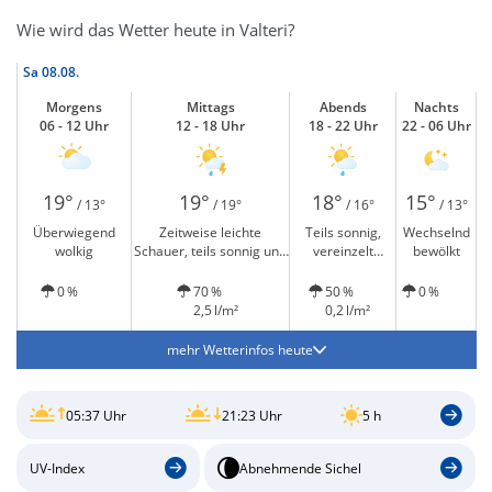
Wie wird das Wetter heute in Valteri?
Sa
08.08.
Morgens
Mittags
Abends
Nachts
06 - 12 Uhr
12 - 18 Uhr
18 - 22 Uhr
22 - 06 Uhr
19°
19°
18°
15°
/ 13°
/ 19°
/ 16°
/ 13°
Überwiegend
Zeitweise leichte
Teils sonnig,
Wechselnd
wolkig
Schauer, teils sonnig und
vereinzelt
bewölkt
Gewitter möglich
leichter Regen
0 %
70 %
50 %
0 %
2,5 l/m²
0,2 l/m²
mehr Wetterinfos heute
05:37 Uhr
21:23 Uhr
5 h
UV-Index
Abnehmende Sichel