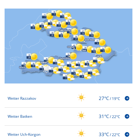
27°C
Wetter Razzakov
/
19°C
31°C
Wetter Batken
/
22°C
33°C
Wetter Uch-Korgon
/
22°C