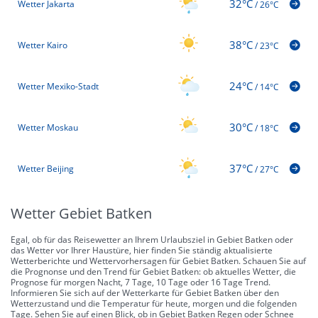
32°C
Wetter Jakarta
/
26°C
38°C
Wetter Kairo
/
23°C
24°C
Wetter Mexiko-Stadt
/
14°C
30°C
Wetter Moskau
/
18°C
37°C
Wetter Beijing
/
27°C
Wetter Gebiet Batken
Egal, ob für das Reisewetter an Ihrem Urlaubsziel in Gebiet Batken oder
das Wetter vor Ihrer Haustüre, hier finden Sie ständig aktualisierte
Wetterberichte und Wettervorhersagen für Gebiet Batken. Schauen Sie auf
die Prognonse und den Trend für Gebiet Batken: ob aktuelles Wetter, die
Prognose für morgen Nacht, 7 Tage, 10 Tage oder 16 Tage Trend.
Informieren Sie sich auf der Wetterkarte für Gebiet Batken über den
Wetterzustand und die Temperatur für heute, morgen und die folgenden
Tage. Sehen Sie auf einen Blick, ob in Gebiet Batken Regen oder Schnee