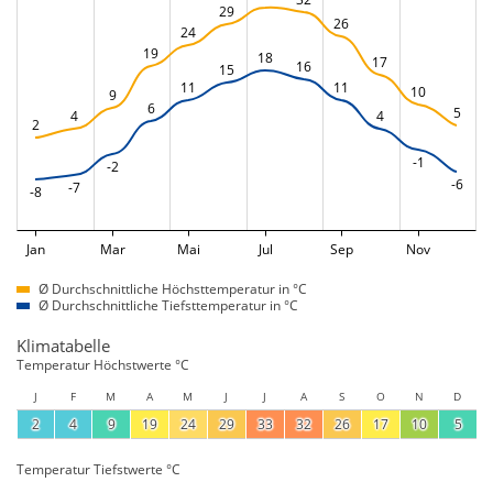
29
26
24
19
18
17
16
15
11
11
10
9
6
5
4
4
2
-1
-2
-6
-7
-8
Jan
Mar
Mai
Jul
Sep
Nov
Ø Durchschnittliche Höchsttemperatur in °C
Ø Durchschnittliche Tiefsttemperatur in °C
Klimatabelle
Temperatur Höchstwerte °C
J
F
M
A
M
J
J
A
S
O
N
D
2
4
9
19
24
29
33
32
26
17
10
5
Temperatur Tiefstwerte °C