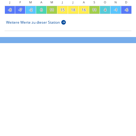
J
F
M
A
M
J
J
A
S
O
N
D
-8
-7
-2
6
11
15
18
16
11
4
-1
-6
Weitere Werte zu dieser Station