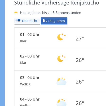
Stündliche Vorhersage Renjakuchō
Heute gibt es bis zu 5 Sonnenstunden
Übersicht
Diagramm
01 - 02 Uhr
27°
Klar
02 - 03 Uhr
26°
Klar
03 - 04 Uhr
26°
Wolkig
04 - 05 Uhr
26°
Wolkig