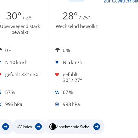
Zur Sonnenscheindauerkarte
Zur Gewitterrisi
30°
28°
/ 28°
/ 25°
Überwiegend stark
Wechselnd bewölkt
bewölkt
0 %
0 %
N
10 km/h
N
5 km/h
gefühlt
33° / 30°
gefühlt
30° / 27°
57 %
67 %
993 hPa
993 hPa
UV-Index
Abnehmende Sichel