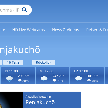
ete
HD Live Webcams
News & Videos
Reisen & Fre
enjakuchō
16 Tage
Rückblick
Di 11.08.
Mi 12.08.
Do 13.08.
29°
22°
24°
21°
30°
22°
80 %
70 %
70 %
Aktuelles Wetter in
Renjakuchō