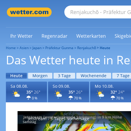
Ihr Wetter
Regenradar
Wetterkarten
Skigebi
Home
Asien
Japan
Präfektur Gunma
Renjakuchō
Heute
Das Wetter heute in R
Heute
Morgen
3 Tage
Wochenende
7 Tage
Sa 08.08.
So 09.08.
Mo 10.08.
35°
26°
35°
26°
32°
24°
0 %
70 %
70 %
Jetstream - 5-Tages-Vorhersage