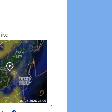
siko
Windböen
Windböen heute