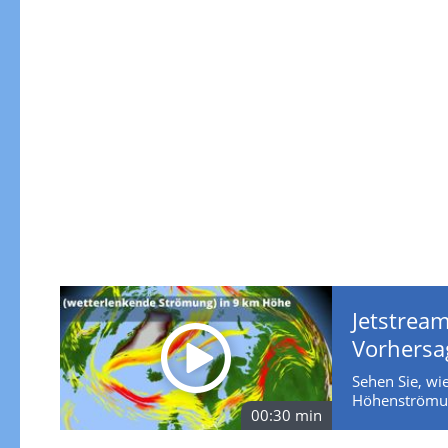
Jetstream
Vorhersa
Sehen Sie, wie
Höhenströmun
00:30 min