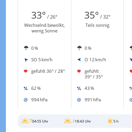
Zur Windgeschwindigkeitenkarte
33°
35°
/ 26°
/ 32°
Wechselnd bewölkt,
Teils sonnig
wenig Sonne
0 %
0 %
SO
5 km/h
O
12 km/h
gefühlt
36° / 28°
gefühlt
39° / 35°
62 %
43 %
994 hPa
991 hPa
04:55 Uhr
18:43 Uhr
5 h