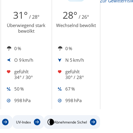
Zur Sonnenscheindauerkarte
Zur Gewitterrisi
31°
28°
/ 28°
/ 26°
Überwiegend stark
Wechselnd bewölkt
bewölkt
0 %
0 %
O
9 km/h
N
5 km/h
gefühlt
gefühlt
34° / 30°
30° / 28°
50 %
67 %
998 hPa
998 hPa
UV-Index
Abnehmende Sichel