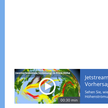
Jetstream
Vorhersa
Sehen Sie, wie
Höhenströmun
00:30 min