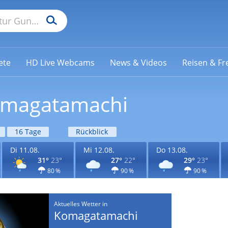
ete
HD Live Webcams
News & Videos
Reisen & Fre
Komagatamachi
16 Tage
Rückblick
Di 11.08.
Mi 12.08.
Do 13.08.
31°
23°
27°
22°
29°
23°
80 %
90 %
90 %
Aktuelles Wetter in
Komagatamachi