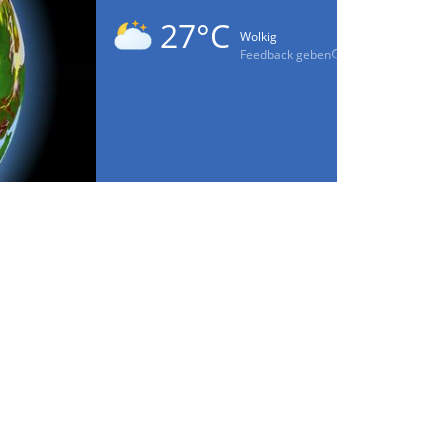
27°C
Wolkig
Feedback geben