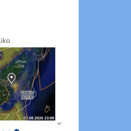
siko
Windböen
Windböen heute