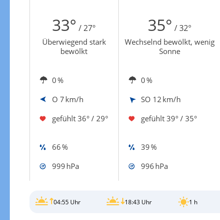
Zur Windgeschwindigkeitenkarte
33°
35°
/ 27°
/ 32°
Überwiegend stark
Wechselnd bewölkt, wenig
bewölkt
Sonne
0 %
0 %
O
7 km/h
SO
12 km/h
gefühlt
36° / 29°
gefühlt
39° / 35°
66 %
39 %
999 hPa
996 hPa
04:55 Uhr
18:43 Uhr
1 h