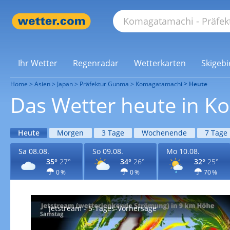
Ihr Wetter
Regenradar
Wetterkarten
Skigebi
Home
Asien
Japan
Präfektur Gunma
Komagatamachi
Heute
Das Wetter heute in 
Heute
Morgen
3 Tage
Wochenende
7 Tage
Sa 08.08.
So 09.08.
Mo 10.08.
35°
27°
34°
26°
32°
25°
0 %
0 %
70 %
Jetstream - 5-Tages-Vorhersage