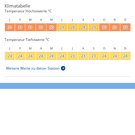
Klimatabelle
Temperatur Höchstwerte °C
J
F
M
A
M
J
J
A
S
O
N
D
31
31
31
31
30
29
28
28
29
30
31
32
Temperatur Tiefstwerte °C
J
F
M
A
M
J
J
A
S
O
N
D
24
24
24
24
24
24
23
23
23
24
24
24
Weitere Werte zu dieser Station