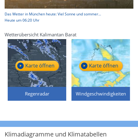
Das Wetter in München heute: Viel Sonne und sommer...
Heute um 06:20 Uhr
Wetterübersicht Kalimantan Barat
Karte öffnen
Karte öffnen
Regenradar
Windgeschwindigkeiten
Klimadiagramme und Klimatabellen