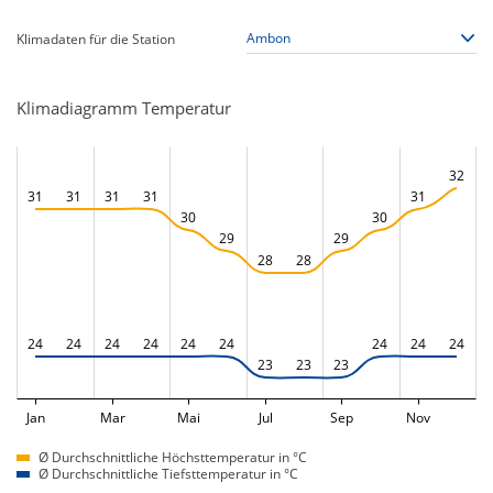
Klimadaten für die Station
Klimadiagramm Temperatur
32
31
31
31
31
31
30
30
29
29
28
28
24
24
24
24
24
24
24
24
24
23
23
23
Jan
Mar
Mai
Jul
Sep
Nov
Ø Durchschnittliche Höchsttemperatur in °C
Ø Durchschnittliche Tiefsttemperatur in °C