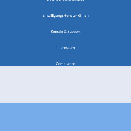
Einwilligungs-Fenster öffnen
Kontakt & Support
Impressum
Compliance
Barrierefreiheit
Nutzungsbedingungen
© 2026 wetter.com Group GmbH - alle Rechte vorbehalten