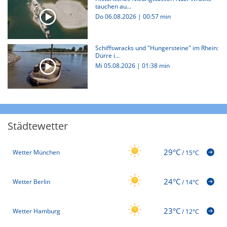
tauchen au...
Do 06.08.2026
|
00:57 min
Schiffswracks und "Hungersteine" im Rhein:
Dürre i...
Mi 05.08.2026
|
01:38 min
Städtewetter
29°C
Wetter München
/
15°C
24°C
Wetter Berlin
/
14°C
23°C
Wetter Hamburg
/
12°C