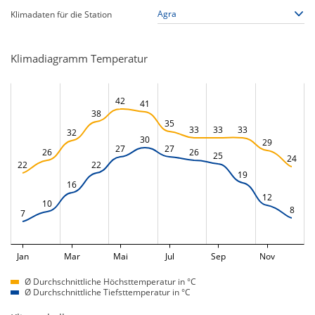
Klimadaten für die Station
Klimadiagramm Temperatur
42
41
38
35
33
33
33
32
30
29
27
27
26
26
25
24
22
22
19
16
12
10
8
7
Jan
Mar
Mai
Jul
Sep
Nov
Ø Durchschnittliche Höchsttemperatur in °C
Ø Durchschnittliche Tiefsttemperatur in °C