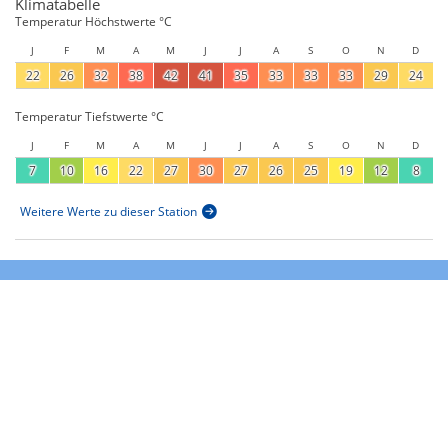
Klimatabelle
Temperatur Höchstwerte °C
J
F
M
A
M
J
J
A
S
O
N
D
22
26
32
38
42
41
35
33
33
33
29
24
Temperatur Tiefstwerte °C
J
F
M
A
M
J
J
A
S
O
N
D
7
10
16
22
27
30
27
26
25
19
12
8
Weitere Werte zu dieser Station