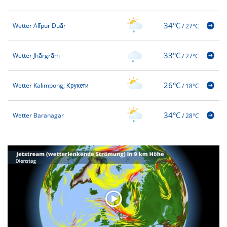
34°C
Wetter Alīpur Duār
/
27°C
33°C
Wetter Jhārgrām
/
27°C
26°C
Wetter Kalimpong, Крукети
/
18°C
34°C
Wetter Baranagar
/
28°C