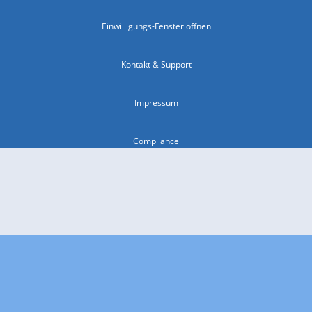
Einwilligungs-Fenster öffnen
Kontakt & Support
Impressum
Compliance
Barrierefreiheit
Nutzungsbedingungen
© 2026 wetter.com Group GmbH - alle Rechte vorbehalten