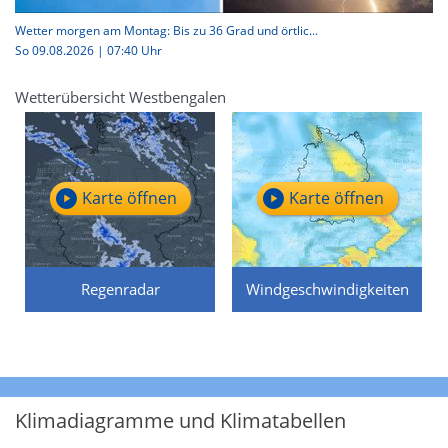
Wetter morgen am Montag: Bis zu 36 Grad und örtlic...
So 09.08.2026 | 07:40 Uhr
Wetterübersicht Westbengalen
Karte öffnen
Karte öffnen
Regenradar
Windgeschwindigkeiten
Klimadiagramme und Klimatabellen