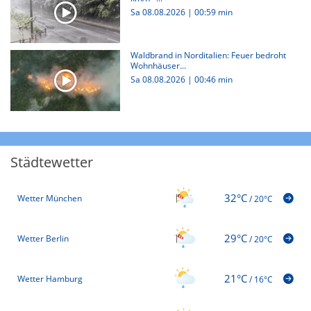
Sa 08.08.2026
|
00:59 min
Waldbrand in Norditalien: Feuer bedroht
Wohnhäuser...
Sa 08.08.2026
|
00:46 min
Städtewetter
32°C
Wetter München
/
20°C
29°C
Wetter Berlin
/
20°C
21°C
Wetter Hamburg
/
16°C