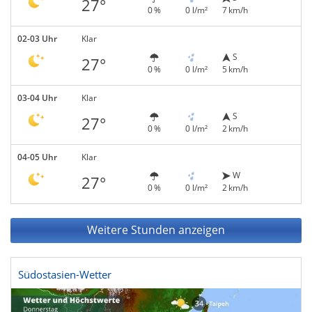
27°
0 %
0 l/m²
7 km/h
02-03 Uhr
Klar
S
27°
0 %
0 l/m²
5 km/h
03-04 Uhr
Klar
S
27°
0 %
0 l/m²
2 km/h
04-05 Uhr
Klar
W
27°
0 %
0 l/m²
2 km/h
Weitere Stunden anzeigen
Südostasien-Wetter