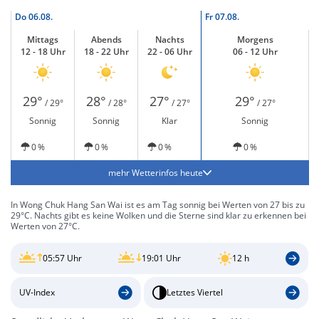
Do
06.08.
Fr
07.08.
Mittags
Abends
Nachts
Morgens
12 - 18 Uhr
18 - 22 Uhr
22 - 06 Uhr
06 - 12 Uhr
29°
28°
27°
29°
/ 29°
/ 28°
/ 27°
/ 27°
Sonnig
Sonnig
Klar
Sonnig
0 %
0 %
0 %
0 %
mehr Wetterinfos heute
In Wong Chuk Hang San Wai ist es am Tag sonnig bei Werten von 27 bis zu
29°C. Nachts gibt es keine Wolken und die Sterne sind klar zu erkennen bei
Werten von 27°C.
05:57 Uhr
19:01 Uhr
12 h
UV-Index
Letztes Viertel