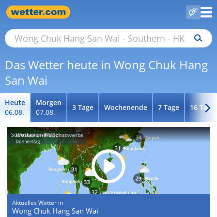
Das Wetter heute in Wong Chuk Hang
San Wai
Heute
Morgen
3 Tage
Wochenende
7 Tage
16 Tage
06.08.
07.08.
Südostasien-Wetter
Aktuelles Wetter in
Wong Chuk Hang San Wai