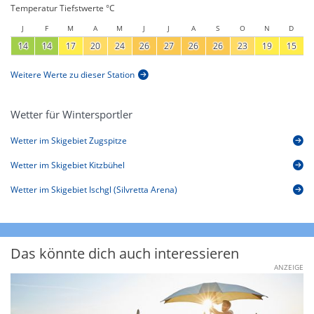
Temperatur Tiefstwerte °C
J
F
M
A
M
J
J
A
S
O
N
D
14
14
17
20
24
26
27
26
26
23
19
15
Weitere Werte zu dieser Station
Wetter für Wintersportler
Wetter im Skigebiet Zugspitze
Wetter im Skigebiet Kitzbühel
Wetter im Skigebiet Ischgl (Silvretta Arena)
Das könnte dich auch interessieren
ANZEIGE