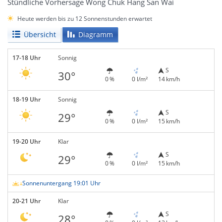
Stündliche Vorhersage Wong Chuk Hang San Wai
Heute werden bis zu 12 Sonnenstunden erwartet
Übersicht
Diagramm
17-18 Uhr
Sonnig
S
30°
0 %
0 l/m²
14 km/h
18-19 Uhr
Sonnig
S
29°
0 %
0 l/m²
15 km/h
19-20 Uhr
Klar
S
29°
0 %
0 l/m²
15 km/h
Sonnenuntergang 19:01 Uhr
20-21 Uhr
Klar
S
28°