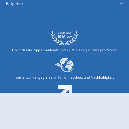
Ratgeber
Biowetter
Glätteindex
Reiseziel Finder
Erkältungswetter
Klima & Umwelt
Über 10 Mio. App Downloads und 22 Mio. Unique User pro Monat
wetter.com engagiert sich für Klimaschutz und Nachhaltigkeit
Bekannt aus Funk und Fernsehen: Pro7, Sat1, Kabel 1, SWR, ...