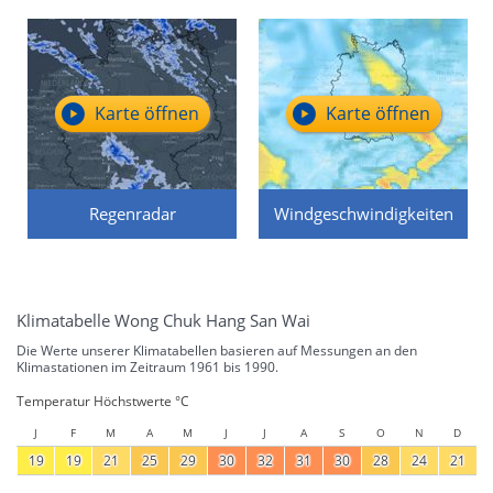
Karte öffnen
Karte öffnen
Regenradar
Windgeschwindigkeiten
Klimatabelle Wong Chuk Hang San Wai
Die Werte unserer Klimatabellen basieren auf Messungen an den
Klimastationen im Zeitraum 1961 bis 1990.
Temperatur Höchstwerte °C
J
F
M
A
M
J
J
A
S
O
N
D
19
19
21
25
29
30
32
31
30
28
24
21