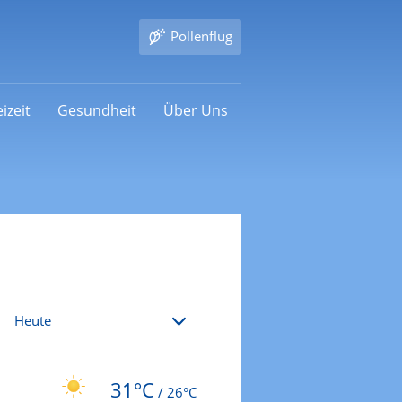
Pollenflug
izeit
Gesundheit
Über Uns
31°C
/
26°C