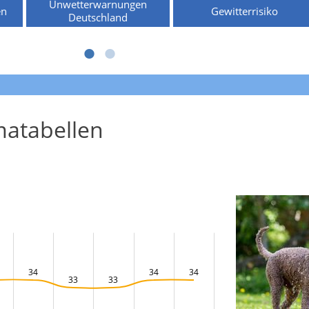
Unwetterwarnungen
en
Gewitterrisiko
Deutschland
atabellen
34
34
34
33
33