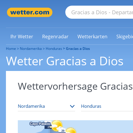
Ihr Wetter
Regenradar
Wetterkarten
Skigebi
Home
Nordamerika
Honduras
Gracias a Dios
Wetter Gracias a Dios
Wettervorhersage Gracias