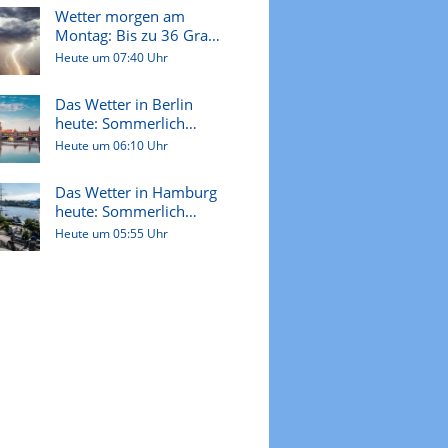
Wetter morgen am
Montag: Bis zu 36 Grad
und örtlic...
Heute um 07:40 Uhr
Das Wetter in Berlin
heute: Sommerlich
heißer Tag...
Heute um 06:10 Uhr
Das Wetter in Hamburg
heute: Sommerlich
warm und m...
Heute um 05:55 Uhr