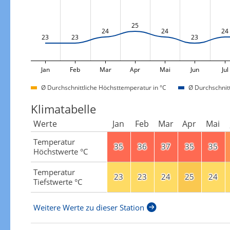
25
24
24
24
23
23
23
Jan
Feb
Mar
Apr
Mai
Jun
Jul
Ø Durchschnittliche Höchsttemperatur in °C
Ø Durchschnitt
Klimatabelle
Werte
Jan
Feb
Mar
Apr
Mai
Temperatur
35
36
37
35
35
Höchstwerte °C
Temperatur
23
23
24
25
24
Tiefstwerte °C
Weitere Werte zu dieser Station