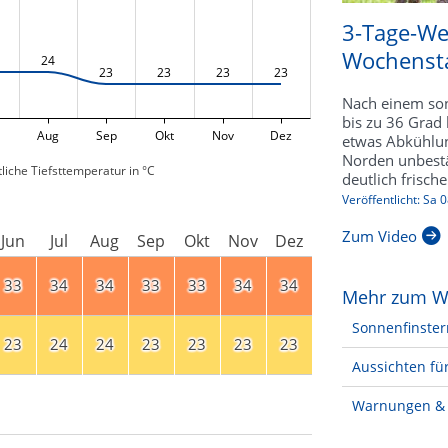
3-Tage-We
Wochensta
24
23
23
23
23
Nach einem son
bis zu 36 Grad 
Aug
Sep
Okt
Nov
Dez
etwas Abkühlu
Norden unbestä
liche Tiefsttemperatur in °C
deutlich frische
Veröffentlicht: Sa 
Zum Video
Jun
Jul
Aug
Sep
Okt
Nov
Dez
33
34
34
33
33
34
34
Mehr zum W
Sonnenfinster
23
24
24
23
23
23
23
Aussichten für
Warnungen & 