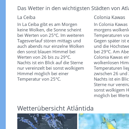
Das Wetter in den wichtigsten Städten von Atl
La Ceiba
Colonia Kawas
In La Ceiba gibt es am Morgen
In Colonia Kawas 
keine Wolken, die Sonne scheint
morgens wolkenl
bei Werten von 25°C. Im weiteren
Temperaturen vo
Tagesverlauf stören mittags und
Gegen später ist 
auch abends nur einzelne Wolken
und die Höchstwe
den sonst blauen Himmel bei
bei 29°C. Am Aben
Werten von 26 bis zu 29°C.
Colonia Kawas ei
Nachts ist ein Blick auf die Sterne
wolkenlosen Him
nur vereinzelt bei sonst wolkigem
Temperaturen lie
Himmel möglich bei einer
zwischen 26 und 
Temperatur von 25°C.
Nachts ist ein Bli
Sterne nur vereinz
sonst wolkigem 
möglich bei Wert
Wetterübersicht Atlántida