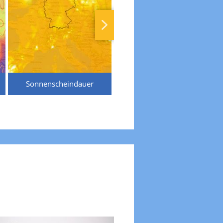
Sonnenscheindauer
Temperaturen