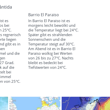
ántida
Barrio El Paraiso
ist es
In Barrio El Paraiso ist es
os bei
morgens leicht bewölkt und
n 25°C.
die Temperatur liegt bei 24°C.
es regnerisch
Später gibt es strahlenden
rte liegen
Sonnenschein und die
d gibt es in
Temperatur steigt auf 30°C.
nen
Am Abend ist es in Barrio El
mel und die
Paraiso wolkig bei Werten
gen
von 26 bis zu 27°C. Nachts
27 Grad.
bleibt es bedeckt bei
ck auf die
Tiefstwerten von 24°C.
elt bei
Himmel
en von 25°C.