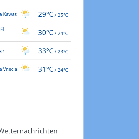
29°C
ia Kawas
/
25°C
El
30°C
/
24°C
33°C
ar
/
23°C
31°C
a Vnecia
/
24°C
 Wetternachrichten