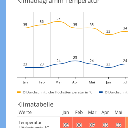
Klimadiagramm Temperatur
37
36
35
35
35
34
33
25
24
24
24
23
23
23
Jan
Feb
Mar
Apr
Mai
Jun
Jul
Ø Durchschnittliche Höchsttemperatur in °C
Ø Durchschnitt
Klimatabelle
Werte
Jan
Feb
Mar
Apr
Mai
Temperatur
35
36
37
35
35
Höchstwerte °C