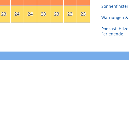
Sonnenfinster
23
24
24
23
23
23
23
Warnungen & 
Podcast: Hitz
Ferienende