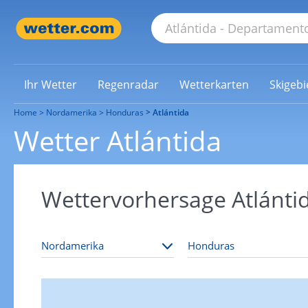
Ihr Wetter
Regenradar
Wetterkarten
Skigebi
Home
Nordamerika
Honduras
Atlántida
Wetter Atlántida
Wettervorhersage Atlánti