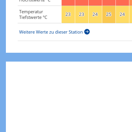
Temperatur
23
23
24
25
24
Tiefstwerte °C
Weitere Werte zu dieser Station