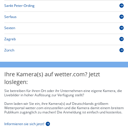
Sankt Peter-Ording
Serfaus
Sexten
Zagreb
Zürich
Ihre Kamera(s) auf wetter.com? Jetzt
loslegen:
Sie betreiben für ihren Ort oder ihr Unternehmen eine eigene Kamera, die
Livebilder in hoher Auflösung zur Verfügung stellt?
Dann laden wir Sie ein, ihre Kamera(s) auf Deutschlands größtem
Wetterportal wetter.com einzustellen und die Kamera damit einem breitem
Publikum zugänglich zu machen! Die Anmeldung ist einfach und kostenlos.
Informieren sie sich jetzt!