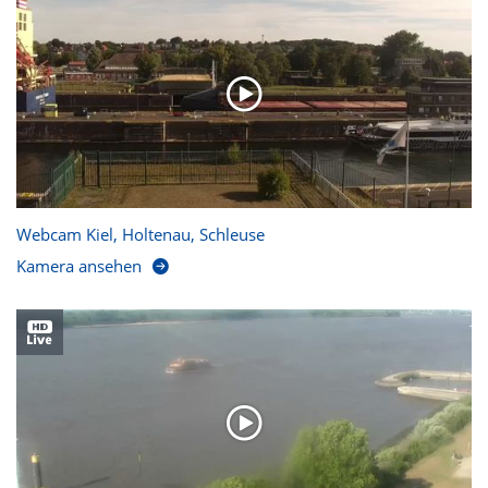
Webcam Kiel, Holtenau, Schleuse
Kamera ansehen