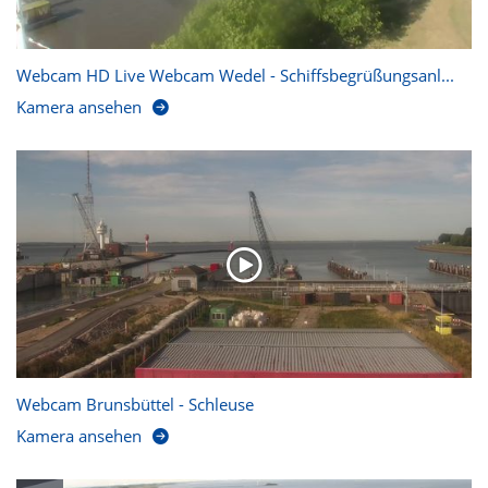
Webcam HD Live Webcam Wedel - Schiffsbegrüßungsanl...
Kamera ansehen
Webcam Brunsbüttel - Schleuse
Kamera ansehen