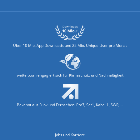
Biowetter
Glätteindex
Reiseziel Finder
Erkältungswetter
Klima & Umwelt
Über 10 Mio. App Downloads und 22 Mio. Unique User pro Monat
wetter.com engagiert sich für Klimaschutz und Nachhaltigkeit
Bekannt aus Funk und Fernsehen: Pro7, Sat1, Kabel 1, SWR, ...
Jobs und Karriere