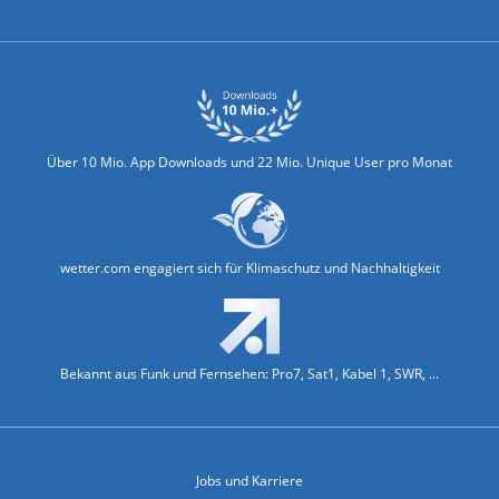
Biowetter
Glätteindex
Reiseziel Finder
Erkältungswetter
Klima & Umwelt
Über 10 Mio. App Downloads und 22 Mio. Unique User pro Monat
wetter.com engagiert sich für Klimaschutz und Nachhaltigkeit
Bekannt aus Funk und Fernsehen: Pro7, Sat1, Kabel 1, SWR, ...
Jobs und Karriere