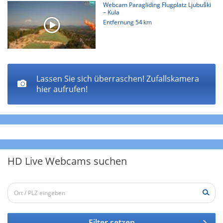
Webcam Paragliding Flugplatz Ljubuški
Somit bietet diese HD Live Webcam eine hervorragende
– Kula
Aussicht auf den himmlisch schönen Ort Slano bei
Entfernung
54 km
Dubrovnik. Wer schöne Tage in einer mediterranen Stadt
beobachten möchte, ist bei diesem Rundblick richtig.
Lassen Sie sich überraschen! Zufallskamera
hier aufrufen!
HD Live Webcams suchen
Filter setzen