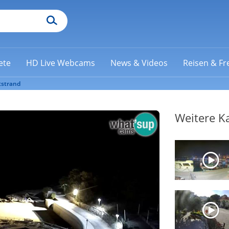
ete
HD Live Webcams
News & Videos
Reisen & Fre
tstrand
Weitere K