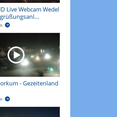
D Live Webcam Wedel
egrüßungsanl...
en
rkum - Gezeitenland
en