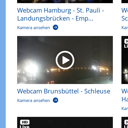
Webcam Hamburg - St. Pauli -
We
Landungsbrücken - Emp...
Sc
Kamera ansehen
Ka
Webcam Brunsbüttel - Schleuse
W
Ha
Kamera ansehen
Ka