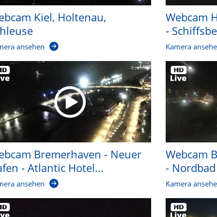
bcam Kiel, Holtenau,
Webcam H
hleuse
- Schiffsb
mera ansehen
Kamera anseh
ebcam Bremerhaven - Neuer
Webcam Bo
fen - Atlantic Hotel...
- Nordbad
mera ansehen
Kamera anseh