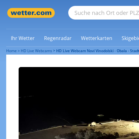
Ihr Wetter
Regenradar
Wetterkarten
Skigebi
Home
HD Live Webcams
HD Live Webcam Novi Vinodolski - Obala - Stad