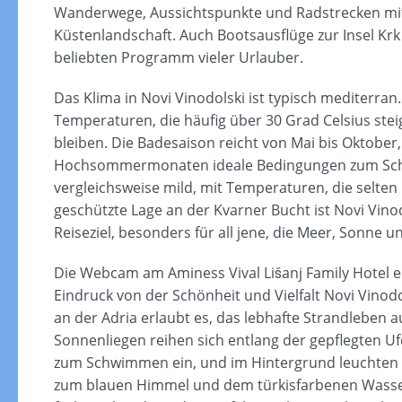
Wanderwege, Aussichtspunkte und Radstrecken mit
Küstenlandschaft. Auch Bootsausflüge zur Insel Kr
beliebten Programm vieler Urlauber.
Das Klima in Novi Vinodolski ist typisch mediterr
Temperaturen, die häufig über 30 Grad Celsius st
bleiben. Die Badesaison reicht von Mai bis Oktobe
Hochsommermonaten ideale Bedingungen zum Schw
vergleichsweise mild, mit Temperaturen, die selten
geschützte Lage an der Kvarner Bucht ist Novi Vin
Reiseziel, besonders für all jene, die Meer, Sonne 
Die Webcam am Aminess Vival Lišanj Family Hotel e
Eindruck von der Schönheit und Vielfalt Novi Vinod
an der Adria erlaubt es, das lebhafte Strandleben 
Sonnenliegen reihen sich entlang der gepflegten U
zum Schwimmen ein, und im Hintergrund leuchten d
zum blauen Himmel und dem türkisfarbenen Wasse