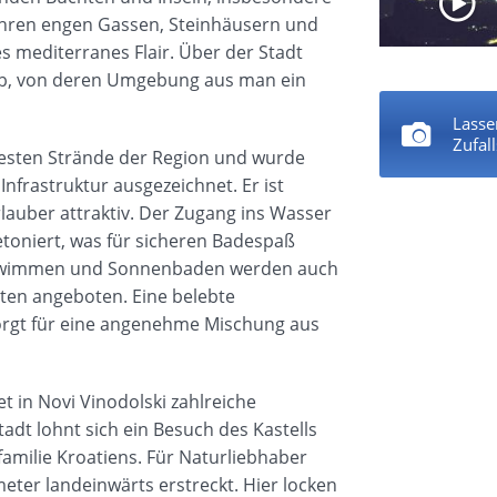
 ihren engen Gassen, Steinhäusern und
s mediterranes Flair. Über der Stadt
akob, von deren Umgebung aus man ein
Lasse
Zufal
ebtesten Strände der Region und wurde
nfrastruktur ausgezeichnet. Er ist
rlauber attraktiv. Der Zugang ins Wasser
betoniert, was für sicheren Badespaß
Schwimmen und Sonnenbaden werden auch
ten angeboten. Eine belebte
orgt für eine angenehme Mischung aus
et in Novi Vinodolski zahlreiche
adt lohnt sich ein Besuch des Kastells
familie Kroatiens. Für Naturliebhaber
meter landeinwärts erstreckt. Hier locken