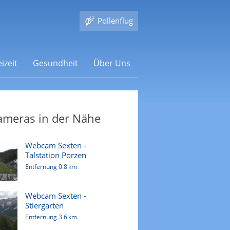
Pollenflug
izeit
Gesundheit
Über Uns
ameras in der Nähe
Webcam Sexten -
Talstation Porzen
Entfernung
0.8 km
Webcam Sexten -
Stiergarten
Entfernung
3.6 km