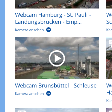
Webcam Hamburg - St. Pauli -
We
Landungsbrücken - Emp...
Sc
Kamera ansehen
Ka
Webcam Brunsbüttel - Schleuse
W
Ha
Kamera ansehen
Ka