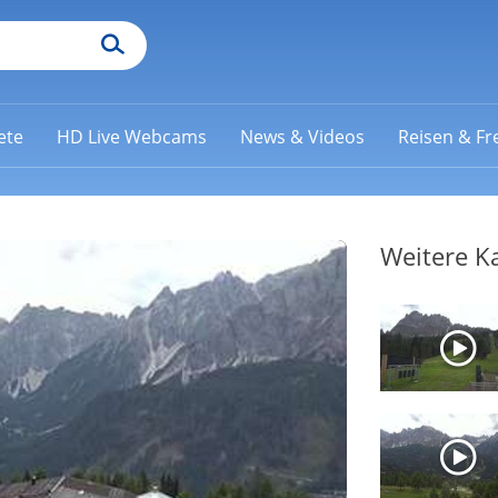
ete
HD Live Webcams
News & Videos
Reisen & Fre
Weitere K