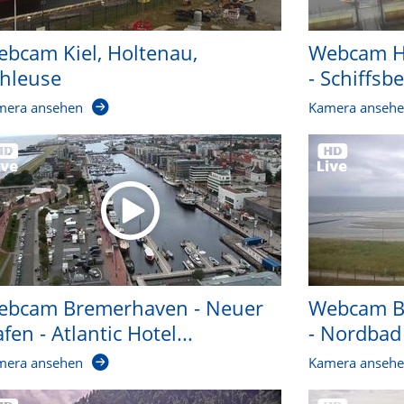
bcam Kiel, Holtenau,
Webcam H
hleuse
- Schiffsb
mera ansehen
Kamera anseh
ebcam Bremerhaven - Neuer
Webcam Bo
fen - Atlantic Hotel...
- Nordbad
mera ansehen
Kamera anseh