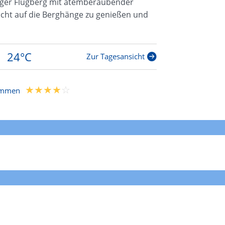
siger Flugberg mit atemberaubender
icht auf die Berghänge zu genießen und
24°C
Zur Tagesansicht
timmen