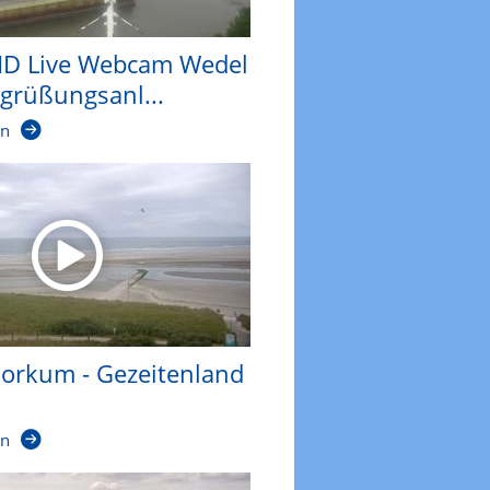
D Live Webcam Wedel
egrüßungsanl...
en
rkum - Gezeitenland
en