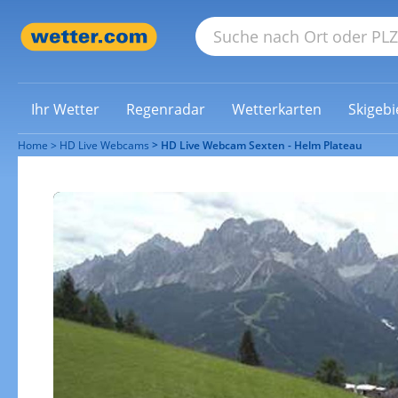
Ihr Wetter
Regenradar
Wetterkarten
Skigebi
Home
HD Live Webcams
HD Live Webcam Sexten - Helm Plateau