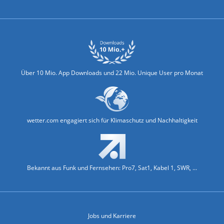
Biowetter
Glätteindex
Reiseziel Finder
Erkältungswetter
Klima & Umwelt
Über 10 Mio. App Downloads und 22 Mio. Unique User pro Monat
wetter.com engagiert sich für Klimaschutz und Nachhaltigkeit
Bekannt aus Funk und Fernsehen: Pro7, Sat1, Kabel 1, SWR, ...
Jobs und Karriere