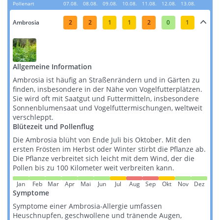
Pollenart
07.08.
08.08.
09.08.
10.08.
11.08.
12.08.
13.08.
Ambrosia
2
2
1
1
2
0
1
Allgemeine Information
Ambrosia ist häufig an Straßenrändern und in Gärten zu
finden, insbesondere in der Nähe von Vogelfutterplätzen.
Sie wird oft mit Saatgut und Futtermitteln, insbesondere
Sonnenblumensaat und Vogelfuttermischungen, weltweit
verschleppt​​​​.
Blütezeit und Pollenflug
Die Ambrosia blüht von Ende Juli bis Oktober. Mit den
ersten Frösten im Herbst oder Winter stirbt die Pflanze ab.
Die Pflanze verbreitet sich leicht mit dem Wind, der die
Pollen bis zu 100 Kilometer weit verbreiten kann​​.
Jan
Feb
Mar
Apr
Mai
Jun
Jul
Aug
Sep
Okt
Nov
Dez
Symptome
Symptome einer Ambrosia-Allergie umfassen
Heuschnupfen, geschwollene und tränende Augen,