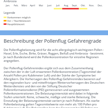
Ambrosia
Jan.
Feb.
März
April
Mai
Juni
Juli
Aug.
Sept.
Okt.
Nov.
Dez.
Legende
Vorkommen möglich
Vor- / Nachblütezeit
Hauptblütezeit
Beschreibung der Pollenflug Gefahrengrade
Die Pollenflugbelastung wird für die acht allergologisch wichtigsten Pollen -
Hasel, Erle, Esche, Birke, Gräser, Roggen, Beifuß und Ambrosia - bestimmt.
Je nach Bundesland wird die Pollenkonzentration für einzelne Regionen
angegeben.
Der Pollenflug-Gefahrenindex ergibt sich aus dem Zusammenhang
zwischen der in der Luft erwarteten Pollenkonzentration (Tagesmittel der
Anzahl Pollen pro Kubikmeter Luft) und der Stärke der Symptome bei
Allergikern. Die Vorhersagen des Pollenflug-Gefahrenindex basieren auf
den regionalen kurz- und mittelfristigen Wettervorhersagen des Deutschen
Wetterdienstes und den von der Stiftung Deutscher
Polleninformationsdienst (PID) gemessenen und ausgewerteten
Pollenkonzentrationen. Die Belastungsintensität wird dabei in folgende
Stufen unterteilt: Keine, schwache, mäßige und starke Belastung. Die
Einstufung der Belastungsintensität variiert je nach Pollenart. Als starke
Pollenbelastung gelten Tagesmittelwerte von mehr als 100 Pollen pro
Kubikmeter Luft. Für Birkenpollen liegt der Grenzwert bei 50 Pollen pro