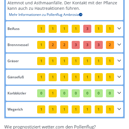
Atemnot und Asthmaanfälle. Der Kontakt mit der Pflanze
kann auch zu Hautreaktionen führen​​.
Mehr Informationen zu Pollenflug Ambrosia
Beifuss
1
1
1
1
3
1
1
Brennnessel
1
2
2
3
3
3
2
Gräser
1
1
1
1
1
1
1
Gänsefuß
1
1
1
1
1
1
1
Korbblütler
0
1
0
0
0
0
0
Wegerich
1
1
1
1
1
1
1
Wie prognostiziert wetter.com den Pollenflug?