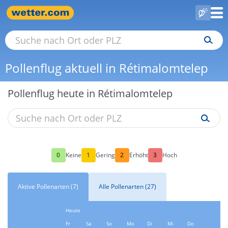
Pollenflug aktuell in Rétimalomtelep
Pollenflug heute in Rétimalomtelep
0
1
2
3
Keine
Gering
Erhöht
Hoch
Aktive Pollenarten (7)
Alle Pollenarten (27)
Heute
Fr
Sa
So
Mo
Di
Mi
Do