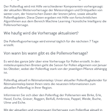
Der Pollenflug wird mit Hilfe verschiedener Komponenten vorhergesagt:
der aktuellen Wettervorhersage der Meteorologen und Drittquellen von
wetter.com, der historischen Daten der letzten Jahre, sowie aktuelle
Pollenflugdaten. Diese Daten ergeben mit Hilfe von fortschrittlichen
Algorithmen aus dem Bereich Machine Learning / künstliche Intelligenz die
Pollenvorhersage.
Wie häufig wird die Vorhersage aktualisiert?
Die Pollenflugvorhersage wird einmal täglich für die nächsten 7 Tage
erstellt.
Von wann bis wann gibt es die Pollenvorhersage?
Es wird das ganze Jahr über eine Vorhersage für Pollen erstellt. In den
mitteleuropäischen Breiten geht die Saison für Pollen allgemein von Januar
bis Oktober, wobei der Pollenflug stark von der jeweiligen Pflanze abhängig
ist.
Pollenflug aktuell in Rétimalomtelep: Unser aktueller Pollenflugkalender für
Rétimalomtelep bietet Ihnen stets die neuesten Informationen zum
aktuellen Pollenflug in Ihrer Region.
Informieren Sie sich über den Pollenflug der Pollenarten wie Birke, Erle,
Hasel, Esche, Gräser, Roggen, Beifuß, Ambrosia, Pappel, Weide, Buche,
Ulme und Eiche.
Mit der aktuellen und ortsgenauen Vorhersage zum Pollenflug aktuell in