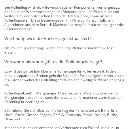
Der Pollenflug wird mit Hilfe verschiedener Komponenten vorhergesagt:
der aktuellen Wettervorhersage der Meteorologen und Drittquellen von
wetter.com, der historischen Daten der letzten Jahre, sowie aktuelle
Pollenflugdaten. Diese Daten ergeben mit Hilfe von fortschrittlichen
Algorithmen aus dem Bereich Machine Learning / künstliche Intelligenz die
Pollenvorhersage.
Wie häufig wird die Vorhersage aktualisiert?
Die Pollenflugvorhersage wird einmal täglich für die nächsten 7 Tage
erstellt.
Von wann bis wann gibt es die Pollenvorhersage?
Es wird das ganze Jahr über eine Vorhersage für Pollen erstellt. In den
mitteleuropäischen Breiten geht die Saison für Pollen allgemein von Januar
bis Oktober, wobei der Pollenflug stark von der jeweiligen Pflanze abhängig
ist.
Pollenflug aktuell in Margitmajor: Unser aktueller Pollenflugkalender für
Margitmajor bietet Ihnen stets die neuesten Informationen zum aktuellen
Pollenflug in Ihrer Region.
Informieren Sie sich über den Pollenflug der Pollenarten wie Birke, Erle,
Hasel, Esche, Gräser, Roggen, Beifuß, Ambrosia, Pappel, Weide, Buche,
Ulme und Eiche.
Mit der aktuellen und ortsgenauen Vorhersage zum Pollenflug aktuell in