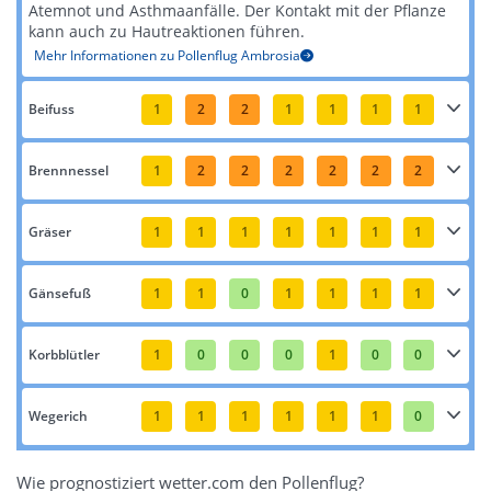
Atemnot und Asthmaanfälle. Der Kontakt mit der Pflanze
kann auch zu Hautreaktionen führen​​.
Mehr Informationen zu Pollenflug Ambrosia
Beifuss
1
2
2
1
1
1
1
Brennnessel
1
2
2
2
2
2
2
Gräser
1
1
1
1
1
1
1
Gänsefuß
1
1
0
1
1
1
1
Korbblütler
1
0
0
0
1
0
0
Wegerich
1
1
1
1
1
1
0
Wie prognostiziert wetter.com den Pollenflug?