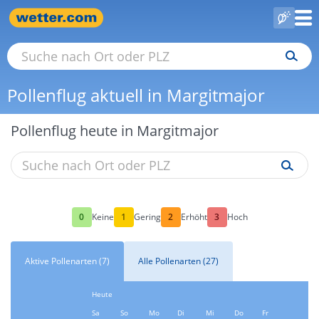
Pollenflug aktuell in Margitmajor
Pollenflug heute in Margitmajor
0
1
2
3
Keine
Gering
Erhöht
Hoch
Aktive Pollenarten (7)
Alle Pollenarten (27)
Heute
Sa
So
Mo
Di
Mi
Do
Fr