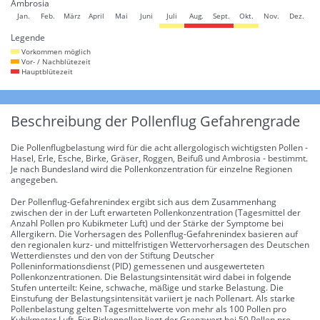
Ambrosia
Jan.
Feb.
März
April
Mai
Juni
Juli
Aug.
Sept.
Okt.
Nov.
Dez.
Legende
Vorkommen möglich
Vor- / Nachblütezeit
Hauptblütezeit
Beschreibung der Pollenflug Gefahrengrade
Die Pollenflugbelastung wird für die acht allergologisch wichtigsten Pollen -
Hasel, Erle, Esche, Birke, Gräser, Roggen, Beifuß und Ambrosia - bestimmt.
Je nach Bundesland wird die Pollenkonzentration für einzelne Regionen
angegeben.
Der Pollenflug-Gefahrenindex ergibt sich aus dem Zusammenhang
zwischen der in der Luft erwarteten Pollenkonzentration (Tagesmittel der
Anzahl Pollen pro Kubikmeter Luft) und der Stärke der Symptome bei
Allergikern. Die Vorhersagen des Pollenflug-Gefahrenindex basieren auf
den regionalen kurz- und mittelfristigen Wettervorhersagen des Deutschen
Wetterdienstes und den von der Stiftung Deutscher
Polleninformationsdienst (PID) gemessenen und ausgewerteten
Pollenkonzentrationen. Die Belastungsintensität wird dabei in folgende
Stufen unterteilt: Keine, schwache, mäßige und starke Belastung. Die
Einstufung der Belastungsintensität variiert je nach Pollenart. Als starke
Pollenbelastung gelten Tagesmittelwerte von mehr als 100 Pollen pro
Kubikmeter Luft. Für Birkenpollen liegt der Grenzwert bei 50 Pollen pro