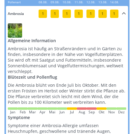
Pollenart
08.08.
09.08.
10.08.
11.08.
12.08.
13.08.
14.08.
Ambrosia
1
1
1
1
1
1
1
Allgemeine Information
Ambrosia ist häufig an Straßenrändern und in Gärten zu
finden, insbesondere in der Nähe von Vogelfutterplätzen.
Sie wird oft mit Saatgut und Futtermitteln, insbesondere
Sonnenblumensaat und Vogelfuttermischungen, weltweit
verschleppt​​​​.
Blütezeit und Pollenflug
Die Ambrosia blüht von Ende Juli bis Oktober. Mit den
ersten Frösten im Herbst oder Winter stirbt die Pflanze ab.
Die Pflanze verbreitet sich leicht mit dem Wind, der die
Pollen bis zu 100 Kilometer weit verbreiten kann​​.
Jan
Feb
Mar
Apr
Mai
Jun
Jul
Aug
Sep
Okt
Nov
Dez
Symptome
Symptome einer Ambrosia-Allergie umfassen
Heuschnupfen, geschwollene und tränende Augen,