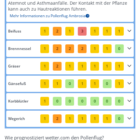
Atemnot und Asthmaanfälle. Der Kontakt mit der Pflanze
kann auch zu Hautreaktionen führen​​.
Mehr Informationen zu Pollenflug Ambrosia
Beifuss
1
2
1
3
1
1
1
Brennnessel
1
2
2
2
1
1
0
Gräser
1
2
1
1
1
1
1
Gänsefuß
1
1
0
1
1
0
1
Korbblütler
1
0
0
0
0
0
0
Wegerich
1
2
1
1
1
1
0
Wie prognostiziert wetter.com den Pollenflug?