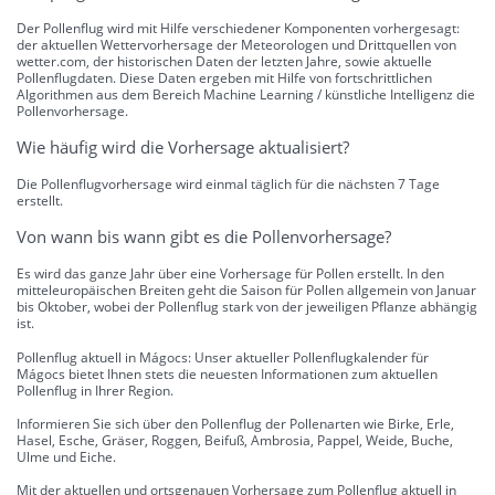
Der Pollenflug wird mit Hilfe verschiedener Komponenten vorhergesagt:
der aktuellen Wettervorhersage der Meteorologen und Drittquellen von
wetter.com, der historischen Daten der letzten Jahre, sowie aktuelle
Pollenflugdaten. Diese Daten ergeben mit Hilfe von fortschrittlichen
Algorithmen aus dem Bereich Machine Learning / künstliche Intelligenz die
Pollenvorhersage.
Wie häufig wird die Vorhersage aktualisiert?
Die Pollenflugvorhersage wird einmal täglich für die nächsten 7 Tage
erstellt.
Von wann bis wann gibt es die Pollenvorhersage?
Es wird das ganze Jahr über eine Vorhersage für Pollen erstellt. In den
mitteleuropäischen Breiten geht die Saison für Pollen allgemein von Januar
bis Oktober, wobei der Pollenflug stark von der jeweiligen Pflanze abhängig
ist.
Pollenflug aktuell in Mágocs: Unser aktueller Pollenflugkalender für
Mágocs bietet Ihnen stets die neuesten Informationen zum aktuellen
Pollenflug in Ihrer Region.
Informieren Sie sich über den Pollenflug der Pollenarten wie Birke, Erle,
Hasel, Esche, Gräser, Roggen, Beifuß, Ambrosia, Pappel, Weide, Buche,
Ulme und Eiche.
Mit der aktuellen und ortsgenauen Vorhersage zum Pollenflug aktuell in