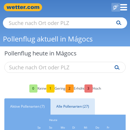
Pollenflug aktuell in Mágocs
Pollenflug heute in Mágocs
0
1
2
3
Keine
Gering
Erhöht
Hoch
Aktive Pollenarten (7)
Alle Pollenarten (27)
Heute
Sa
So
Mo
Di
Mi
Do
Fr