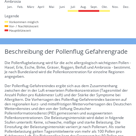
Ambrosia
Jan.
Feb.
März
April
Mai
Juni
Juli
Aug.
Sept.
Okt.
Nov.
Dez.
Legende
Vorkommen möglich
Vor- / Nachblütezeit
Hauptblütezeit
Beschreibung der Pollenflug Gefahrengrade
Die Pollenflugbelastung wird für die acht allergologisch wichtigsten Pollen -
Hasel, Erle, Esche, Birke, Gräser, Roggen, Beifuß und Ambrosia - bestimmt.
Je nach Bundesland wird die Pollenkonzentration für einzelne Regionen
angegeben.
Der Pollenflug-Gefahrenindex ergibt sich aus dem Zusammenhang
zwischen der in der Luft erwarteten Pollenkonzentration (Tagesmittel der
Anzahl Pollen pro Kubikmeter Luft) und der Stärke der Symptome bei
Allergikern. Die Vorhersagen des Pollenflug-Gefahrenindex basieren auf
den regionalen kurz- und mittelfristigen Wettervorhersagen des Deutschen
Wetterdienstes und den von der Stiftung Deutscher
Polleninformationsdienst (PID) gemessenen und ausgewerteten
Pollenkonzentrationen. Die Belastungsintensität wird dabei in folgende
Stufen unterteilt: Keine, schwache, mäßige und starke Belastung. Die
Einstufung der Belastungsintensität variiert je nach Pollenart. Als starke
Pollenbelastung gelten Tagesmittelwerte von mehr als 100 Pollen pro
Kubikmeter Luft. Für Birkenpollen liegt der Grenzwert bei 50 Pollen pro