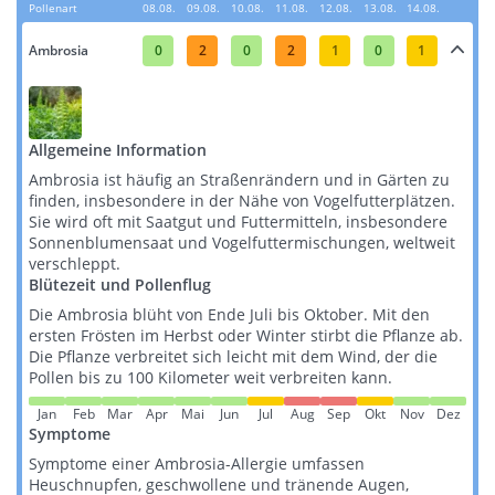
Pollenart
08.08.
09.08.
10.08.
11.08.
12.08.
13.08.
14.08.
Ambrosia
0
2
0
2
1
0
1
Allgemeine Information
Ambrosia ist häufig an Straßenrändern und in Gärten zu
finden, insbesondere in der Nähe von Vogelfutterplätzen.
Sie wird oft mit Saatgut und Futtermitteln, insbesondere
Sonnenblumensaat und Vogelfuttermischungen, weltweit
verschleppt​​​​.
Blütezeit und Pollenflug
Die Ambrosia blüht von Ende Juli bis Oktober. Mit den
ersten Frösten im Herbst oder Winter stirbt die Pflanze ab.
Die Pflanze verbreitet sich leicht mit dem Wind, der die
Pollen bis zu 100 Kilometer weit verbreiten kann​​.
Jan
Feb
Mar
Apr
Mai
Jun
Jul
Aug
Sep
Okt
Nov
Dez
Symptome
Symptome einer Ambrosia-Allergie umfassen
Heuschnupfen, geschwollene und tränende Augen,