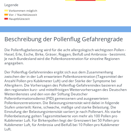
Legende
Vorkommen möglich
Vor- / Nachblütezeit
Hauptblütezeit
Beschreibung der Pollenflug Gefahrengrade
Die Pollenflugbelastung wird für die acht allergologisch wichtigsten Pollen -
Hasel, Erle, Esche, Birke, Gräser, Roggen, Beifuß und Ambrosia - bestimmt.
Je nach Bundesland wird die Pollenkonzentration für einzelne Regionen
angegeben.
Der Pollenflug-Gefahrenindex ergibt sich aus dem Zusammenhang
zwischen der in der Luft erwarteten Pollenkonzentration (Tagesmittel der
Anzahl Pollen pro Kubikmeter Luft) und der Stärke der Symptome bei
Allergikern. Die Vorhersagen des Pollenflug-Gefahrenindex basieren auf
den regionalen kurz- und mittelfristigen Wettervorhersagen des Deutschen
Wetterdienstes und den von der Stiftung Deutscher
Polleninformationsdienst (PID) gemessenen und ausgewerteten
Pollenkonzentrationen. Die Belastungsintensität wird dabei in folgende
Stufen unterteilt: Keine, schwache, mäßige und starke Belastung. Die
Einstufung der Belastungsintensität variiert je nach Pollenart. Als starke
Pollenbelastung gelten Tagesmittelwerte von mehr als 100 Pollen pro
Kubikmeter Luft. Für Birkenpollen liegt der Grenzwert bei 50 Pollen pro
Kubikmeter Luft, für Ambrosia und Beifuß bei 10 Pollen pro Kubikmeter
Luft.