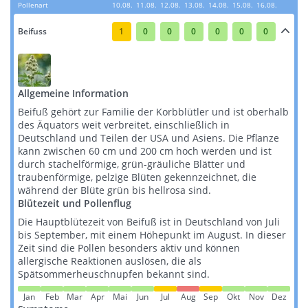
Pollenart
10.08.
11.08.
12.08.
13.08.
14.08.
15.08.
16.08.
Beifuss
1
0
0
0
0
0
0
Allgemeine Information
Beifuß gehört zur Familie der Korbblütler und ist oberhalb
des Äquators weit verbreitet, einschließlich in
Deutschland und Teilen der USA und Asiens. Die Pflanze
kann zwischen 60 cm und 200 cm hoch werden und ist
durch stachelförmige, grün-gräuliche Blätter und
traubenförmige, pelzige Blüten gekennzeichnet, die
während der Blüte grün bis hellrosa sind​​.
Blütezeit und Pollenflug
Die Hauptblütezeit von Beifuß ist in Deutschland von Juli
bis September, mit einem Höhepunkt im August. In dieser
Zeit sind die Pollen besonders aktiv und können
allergische Reaktionen auslösen, die als
Spätsommerheuschnupfen bekannt sind​​.
Jan
Feb
Mar
Apr
Mai
Jun
Jul
Aug
Sep
Okt
Nov
Dez