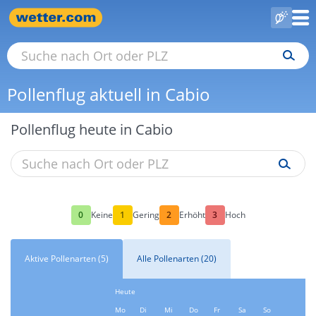
Pollenflug aktuell in Cabio
Pollenflug heute in Cabio
0
1
2
3
Keine
Gering
Erhöht
Hoch
Aktive Pollenarten (5)
Alle Pollenarten (20)
Heute
Mo
Di
Mi
Do
Fr
Sa
So