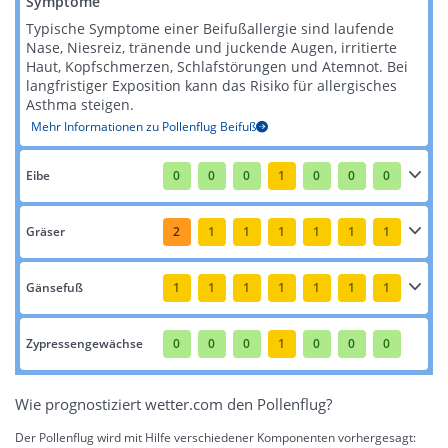
Symptome
Typische Symptome einer Beifußallergie sind laufende
Nase, Niesreiz, tränende und juckende Augen, irritierte
Haut, Kopfschmerzen, Schlafstörungen und Atemnot. Bei
langfristiger Exposition kann das Risiko für allergisches
Asthma steigen​​.
Mehr Informationen zu Pollenflug Beifuß
Eibe
0
0
0
1
0
0
0
Gräser
2
1
1
1
1
1
1
Gänsefuß
1
1
1
1
1
1
1
Zypressengewächse
0
0
0
1
0
0
0
Wie prognostiziert wetter.com den Pollenflug?
Der Pollenflug wird mit Hilfe verschiedener Komponenten vorhergesagt: