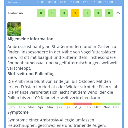
Pollenart
08.08.
09.08.
10.08.
11.08.
12.08.
13.08.
14.08.
Ambrosia
0
0
0
1
0
0
0
Allgemeine Information
Ambrosia ist häufig an Straßenrändern und in Gärten zu
finden, insbesondere in der Nähe von Vogelfutterplätzen.
Sie wird oft mit Saatgut und Futtermitteln, insbesondere
Sonnenblumensaat und Vogelfuttermischungen, weltweit
verschleppt​​​​.
Blütezeit und Pollenflug
Die Ambrosia blüht von Ende Juli bis Oktober. Mit den
ersten Frösten im Herbst oder Winter stirbt die Pflanze ab.
Die Pflanze verbreitet sich leicht mit dem Wind, der die
Pollen bis zu 100 Kilometer weit verbreiten kann​​.
Jan
Feb
Mar
Apr
Mai
Jun
Jul
Aug
Sep
Okt
Nov
Dez
Symptome
Symptome einer Ambrosia-Allergie umfassen
Heuschnupfen, geschwollene und tränende Augen,