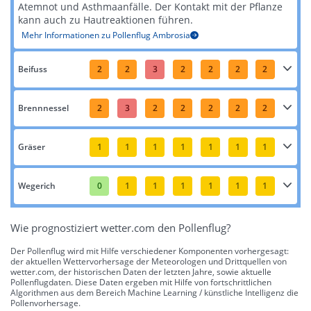
Atemnot und Asthmaanfälle. Der Kontakt mit der Pflanze
kann auch zu Hautreaktionen führen​​.
Mehr Informationen zu Pollenflug Ambrosia
Beifuss
2
2
3
2
2
2
2
Brennnessel
2
3
2
2
2
2
2
Gräser
1
1
1
1
1
1
1
Wegerich
0
1
1
1
1
1
1
Wie prognostiziert wetter.com den Pollenflug?
Der Pollenflug wird mit Hilfe verschiedener Komponenten vorhergesagt:
der aktuellen Wettervorhersage der Meteorologen und Drittquellen von
wetter.com, der historischen Daten der letzten Jahre, sowie aktuelle
Pollenflugdaten. Diese Daten ergeben mit Hilfe von fortschrittlichen
Algorithmen aus dem Bereich Machine Learning / künstliche Intelligenz die
Pollenvorhersage.