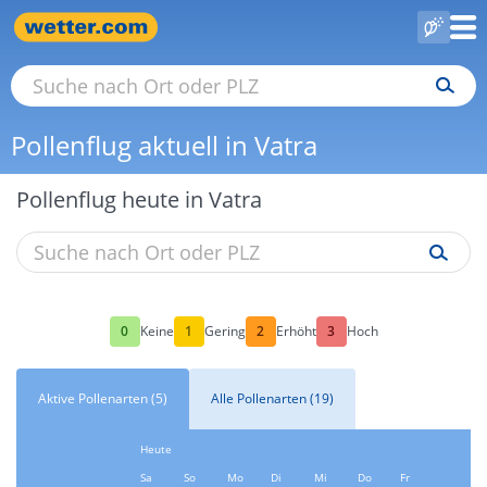
Pollenflug aktuell in Vatra
Pollenflug heute in Vatra
0
1
2
3
Keine
Gering
Erhöht
Hoch
Aktive Pollenarten (5)
Alle Pollenarten (19)
Heute
Sa
So
Mo
Di
Mi
Do
Fr