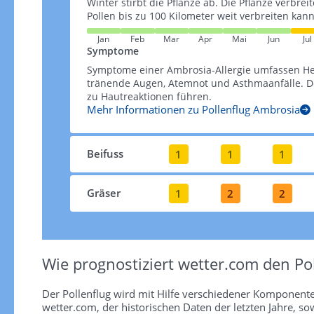
Winter stirbt die Pflanze ab. Die Pflanze verbrei
Pollen bis zu 100 Kilometer weit verbreiten kann​​
Jan
Feb
Mar
Apr
Mai
Jun
Jul
Symptome
Symptome einer Ambrosia-Allergie umfassen H
tränende Augen, Atemnot und Asthmaanfälle. De
zu Hautreaktionen führen​​.
Mehr Informationen zu Pollenflug Ambrosia
Beifuss
1
1
1
Gräser
1
2
2
Wie prognostiziert wetter.com den Pol
Der Pollenflug wird mit Hilfe verschiedener Komponent
wetter.com, der historischen Daten der letzten Jahre, so