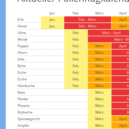
Jan.
Feb.
März
April
Erle
Jan.
Feb. - März
April
Hasel
Jan.
Feb. - März
April
Ulme
Feb.
März - April
Weide
Feb.
März - M
Pappel
Feb.
März
April
Ahorn
Feb.
März
A
Eibe
Feb.
März
A
Birke
Feb.
März
A
Eiche
Feb.
März
A
Esche
Feb.
März
A
Hainbuche
Feb.
März
A
Raps
März
Flieder
März
A
Platane
März
A
Rotbuche
März
A
Spitzwegerich
März
April
Ampfer
März
April