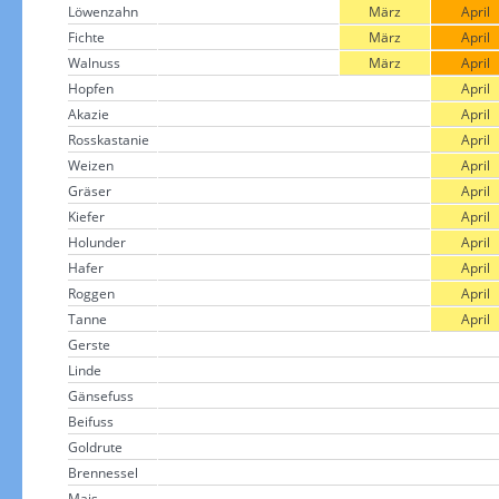
Löwenzahn
März
April
Fichte
März
April
Walnuss
März
April
Hopfen
April
Akazie
April
Rosskastanie
April
Weizen
April
Gräser
April
Kiefer
April
Holunder
April
Hafer
April
Roggen
April
Tanne
April
Gerste
Linde
Gänsefuss
Beifuss
Goldrute
Brennessel
Mais