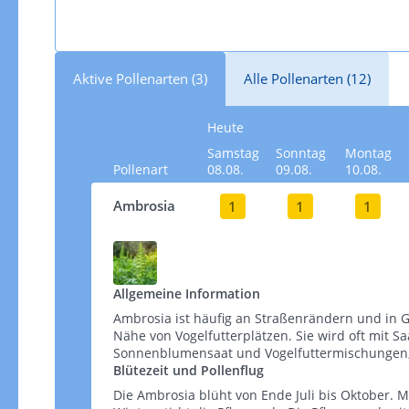
Aktive Pollenarten (3)
Alle Pollenarten (12)
Heute
Samstag
Sonntag
Montag
Pollenart
08.08.
09.08.
10.08.
Ambrosia
1
1
1
Allgemeine Information
Ambrosia ist häufig an Straßenrändern und in G
Nähe von Vogelfutterplätzen. Sie wird oft mit S
Sonnenblumensaat und Vogelfuttermischungen, wel
Blütezeit und Pollenflug
Die Ambrosia blüht von Ende Juli bis Oktober. M