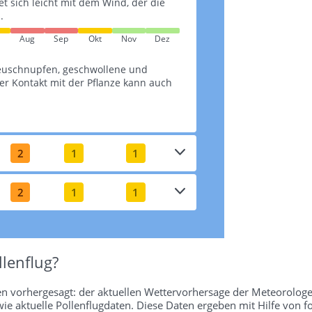
tet sich leicht mit dem Wind, der die
.
Aug
Sep
Okt
Nov
Dez
euschnupfen, geschwollene und
r Kontakt mit der Pflanze kann auch
2
1
1
2
1
1
lenflug?
en vorhergesagt: der aktuellen Wettervorhersage der Meteorologe
wie aktuelle Pollenflugdaten. Diese Daten ergeben mit Hilfe von f