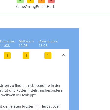
Keine
Gering
Erhöht
Hoch
Dienstag
Mittwoch
Donnerstag
11.08.
12.08.
13.08.
1
1
1
ärten zu finden, insbesondere in der
aatgut und Futtermitteln, insbesondere
tweit verschleppt​​​​.
it den ersten Frösten im Herbst oder