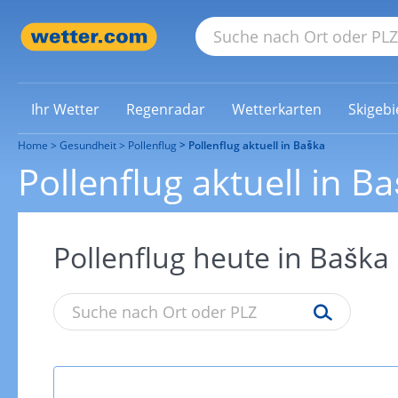
Ihr Wetter
Regenradar
Wetterkarten
Skigebi
Home
Gesundheit
Pollenflug
Pollenflug aktuell in Baška
Pollenflug aktuell in B
Pollenflug heute in Baška