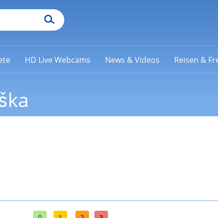
ete
HD Live Webcams
News & Videos
Reisen & Fre
aška
0
1
2
3