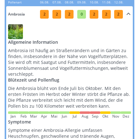
Pollenart
06.08.
07.08.
08.08.
09.08.
10.08.
11.08.
12.08.
Ambrosia
2
2
2
0
2
2
2
Allgemeine Information
Ambrosia ist häufig an Straßenrändern und in Gärten zu
finden, insbesondere in der Nähe von Vogelfutterplätzen.
Sie wird oft mit Saatgut und Futtermitteln, insbesondere
Sonnenblumensaat und Vogelfuttermischungen, weltweit
verschleppt​​​​.
Blütezeit und Pollenflug
Die Ambrosia blüht von Ende Juli bis Oktober. Mit den
ersten Frösten im Herbst oder Winter stirbt die Pflanze ab.
Die Pflanze verbreitet sich leicht mit dem Wind, der die
Pollen bis zu 100 Kilometer weit verbreiten kann​​.
Jan
Feb
Mar
Apr
Mai
Jun
Jul
Aug
Sep
Okt
Nov
Dez
Symptome
Symptome einer Ambrosia-Allergie umfassen
Heuschnupfen, geschwollene und tränende Augen,