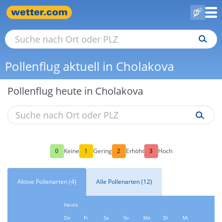
Pollenflug aktuell in Cholakova
Pollenflug heute in Cholakova
0
1
2
3
Keine
Gering
Erhöht
Hoch
Aktive Pollenarten (4)
Alle Pollenarten (12)
Heute
Do
Fr
Sa
So
Mo
Di
Mi