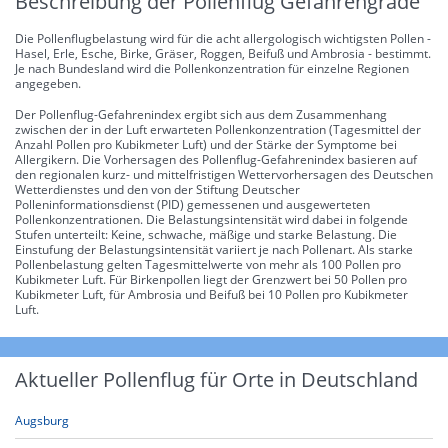
Beschreibung der Pollenflug Gefahrengrade
Die Pollenflugbelastung wird für die acht allergologisch wichtigsten Pollen -
Hasel, Erle, Esche, Birke, Gräser, Roggen, Beifuß und Ambrosia - bestimmt.
Je nach Bundesland wird die Pollenkonzentration für einzelne Regionen
angegeben.
Der Pollenflug-Gefahrenindex ergibt sich aus dem Zusammenhang
zwischen der in der Luft erwarteten Pollenkonzentration (Tagesmittel der
Anzahl Pollen pro Kubikmeter Luft) und der Stärke der Symptome bei
Allergikern. Die Vorhersagen des Pollenflug-Gefahrenindex basieren auf
den regionalen kurz- und mittelfristigen Wettervorhersagen des Deutschen
Wetterdienstes und den von der Stiftung Deutscher
Polleninformationsdienst (PID) gemessenen und ausgewerteten
Pollenkonzentrationen. Die Belastungsintensität wird dabei in folgende
Stufen unterteilt: Keine, schwache, mäßige und starke Belastung. Die
Einstufung der Belastungsintensität variiert je nach Pollenart. Als starke
Pollenbelastung gelten Tagesmittelwerte von mehr als 100 Pollen pro
Kubikmeter Luft. Für Birkenpollen liegt der Grenzwert bei 50 Pollen pro
Kubikmeter Luft, für Ambrosia und Beifuß bei 10 Pollen pro Kubikmeter
Luft.
Aktueller Pollenflug für Orte in Deutschland
Augsburg