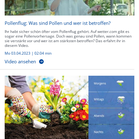
Pollenflug: Was sind Pollen und wer ist betroffen?
Ihr habt sicher schön öfter vom Pollenflug gehört. Auf wetter.com gibt es
sogar eine Pollenvorhersage. Doch was genau sind Pollen, wann kommen
sie verstärkt vor und wer ist am stärksten betroffen? Das erfahrt ihr in
diesem Video.
Mo 03.04.2023
|
02:04 min
Video ansehen