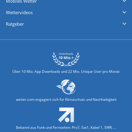
Mobiles Wetter
iPhone Wetter
iPad Wetter
Android Wetter
Wettervideos
Nachrichten
Deutschlandwetter
Schweizwetter
Österreichwetter
Regionalwetter
Wetter in Europa
Wetter Weltweit
Wetterlexikon
Promi-News
Ratgeber
Biowetter
Glätteindex
Reiseziel Finder
Erkältungswetter
Klima & Umwelt
Über 10 Mio. App Downloads und 22 Mio. Unique User pro Monat
wetter.com engagiert sich für Klimaschutz und Nachhaltigkeit
Bekannt aus Funk und Fernsehen: Pro7, Sat1, Kabel 1, SWR, ...