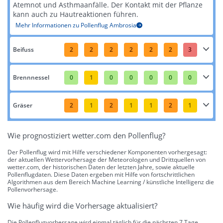
Atemnot und Asthmaanfälle. Der Kontakt mit der Pflanze
kann auch zu Hautreaktionen führen​​.
Mehr Informationen zu Pollenflug Ambrosia
Beifuss
2
2
2
2
2
2
3
Brennnessel
0
1
0
0
0
0
0
Gräser
2
1
2
1
1
2
1
Wie prognostiziert wetter.com den Pollenflug?
Der Pollenflug wird mit Hilfe verschiedener Komponenten vorhergesagt:
der aktuellen Wettervorhersage der Meteorologen und Drittquellen von
wetter.com, der historischen Daten der letzten Jahre, sowie aktuelle
Pollenflugdaten. Diese Daten ergeben mit Hilfe von fortschrittlichen
Algorithmen aus dem Bereich Machine Learning / künstliche Intelligenz die
Pollenvorhersage.
Wie häufig wird die Vorhersage aktualisiert?
Die Pollenflugvorhersage wird einmal täglich für die nächsten 7 Tage