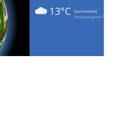
13°C
Stark bewölkt
Feedback geben