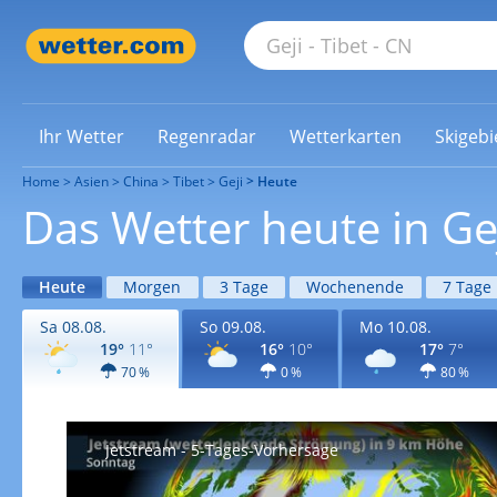
Ihr Wetter
Regenradar
Wetterkarten
Skigebi
Home
Asien
China
Tibet
Geji
Heute
Das Wetter heute in Ge
Heute
Morgen
3 Tage
Wochenende
7 Tage
Sa 08.08.
So 09.08.
Mo 10.08.
19°
11°
16°
10°
17°
7°
70 %
0 %
80 %
Jetstream - 5-Tages-Vorhersage