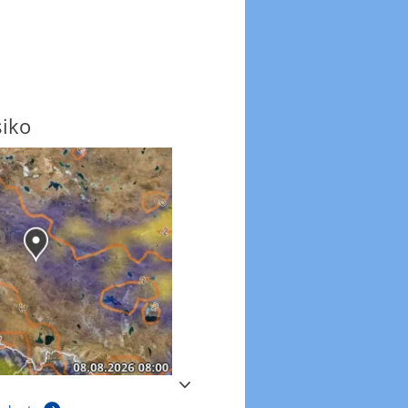
siko
Windböen
Windböen heute