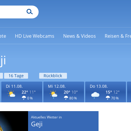
ete
HD Live Webcams
News & Videos
Reisen & Fre
ji
16 Tage
Rückblick
Di 11.08.
Mi 12.08.
Do 13.08.
22°
11°
20°
10°
15°
12°
0 %
80 %
70 %
Aktuelles Wetter in
Geji