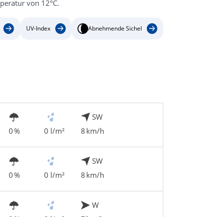
peratur von 12°C.
UV-Index
Abnehmende Sichel
SW
0 %
0 l/m²
8 km/h
SW
0 %
0 l/m²
8 km/h
W