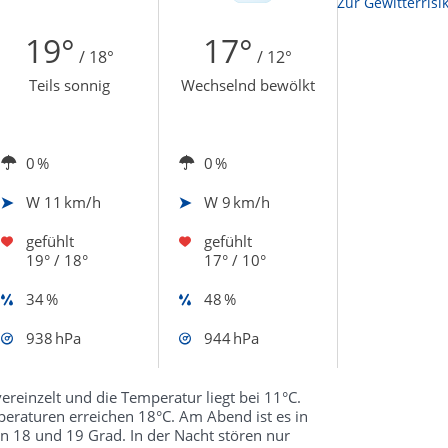
Zur Sonnenscheindauerkarte
Zur Gewitterrisi
19°
17°
/ 18°
/ 12°
Teils sonnig
Wechselnd bewölkt
0 %
0 %
W
11 km/h
W
9 km/h
gefühlt
gefühlt
19° / 18°
17° / 10°
34 %
48 %
938 hPa
944 hPa
vereinzelt und die Temperatur liegt bei 11°C.
eraturen erreichen 18°C. Am Abend ist es in
n 18 und 19 Grad. In der Nacht stören nur