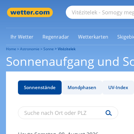
Ihr Wetter
Regenradar
Wetterkarten
Skigebi
Home
Astronomie
Sonne
Vitézitelek
Sonnenaufgang und So
Sonnenstände
Mondphasen
UV-Index