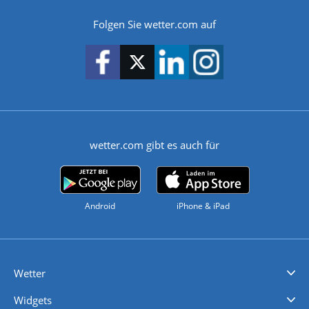
Folgen Sie wetter.com auf
wetter.com gibt es auch für
Android
iPhone & iPad
Wetter
Videovorhersagen
Kolumnen
Unwetterwarnungen
wetter.com Deutschland
wetter.com Schweiz
wetter.com Österreich
Werben
Homepage Widget
Wetter API
Wetter- und Geodaten - meteonomiqs.com
tiempo.es
meteos24.fr
ilmeteo24.it
pogoda24.pl
weather24.co.uk
Widgets