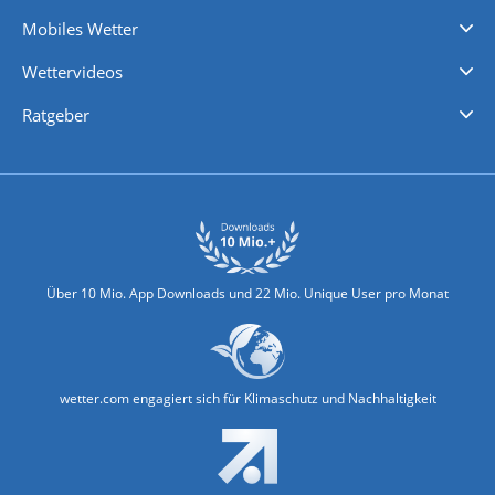
Regenradar
Windgeschwindigkeiten
Temperatur
Sonnenschein
Wassertemperatur
Mobiles Wetter
iPhone Wetter
iPad Wetter
Android Wetter
Wettervideos
Nachrichten
Deutschlandwetter
Schweizwetter
Österreichwetter
Regionalwetter
Wetter in Europa
Wetter Weltweit
Wetterlexikon
Promi-News
Ratgeber
Biowetter
Glätteindex
Reiseziel Finder
Erkältungswetter
Klima & Umwelt
Über 10 Mio. App Downloads und 22 Mio. Unique User pro Monat
wetter.com engagiert sich für Klimaschutz und Nachhaltigkeit