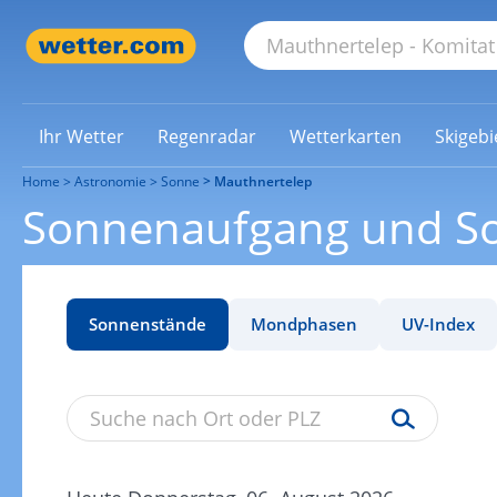
Ihr Wetter
Regenradar
Wetterkarten
Skigebi
Home
Astronomie
Sonne
Mauthnertelep
Sonnenaufgang und S
Sonnenstände
Mondphasen
UV-Index