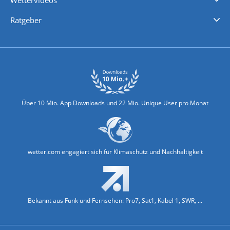
Wettervideos
Nachrichten
Deutschlandwetter
Schweizwetter
Österreichwetter
Regionalwetter
Wetter in Europa
Wetter Weltweit
Wetterlexikon
Promi-News
Ratgeber
Biowetter
Glätteindex
Reiseziel Finder
Erkältungswetter
Klima & Umwelt
Über 10 Mio. App Downloads und 22 Mio. Unique User pro Monat
wetter.com engagiert sich für Klimaschutz und Nachhaltigkeit
Bekannt aus Funk und Fernsehen: Pro7, Sat1, Kabel 1, SWR, ...