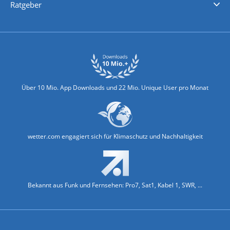
Ratgeber
Biowetter
Glätteindex
Reiseziel Finder
Erkältungswetter
Klima & Umwelt
Über 10 Mio. App Downloads und 22 Mio. Unique User pro Monat
wetter.com engagiert sich für Klimaschutz und Nachhaltigkeit
Bekannt aus Funk und Fernsehen: Pro7, Sat1, Kabel 1, SWR, ...