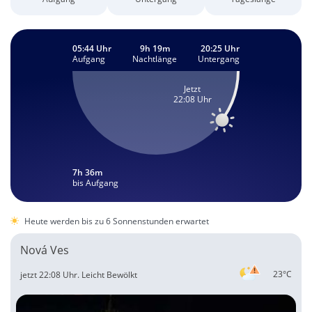
05:44 Uhr
9h 19m
20:25 Uhr
Aufgang
Nachtlänge
Untergang
Jetzt
22:08 Uhr
7h 36m
bis Aufgang
Heute werden bis zu 6 Sonnenstunden erwartet
Nová Ves
23°C
jetzt 22:08 Uhr.
Leicht Bewölkt