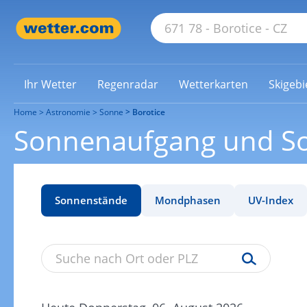
Ihr Wetter
Regenradar
Wetterkarten
Skigebi
Home
Astronomie
Sonne
Borotice
Sonnenaufgang und So
Sonnenstände
Mondphasen
UV-Index