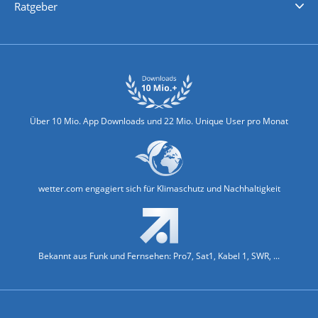
Ratgeber
Biowetter
Glätteindex
Reiseziel Finder
Erkältungswetter
Klima & Umwelt
Über 10 Mio. App Downloads und 22 Mio. Unique User pro Monat
wetter.com engagiert sich für Klimaschutz und Nachhaltigkeit
Bekannt aus Funk und Fernsehen: Pro7, Sat1, Kabel 1, SWR, ...