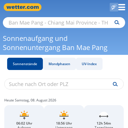
Sonnenaufgang und
Sonnenuntergang Ban Mae Pang
Sonnenstände
Mondphasen
UV-Index
Heute Samstag, 08. August 2026
06:02 Uhr
18:56 Uhr
12h 54m
Aufgang
Untergang
Tageslänge