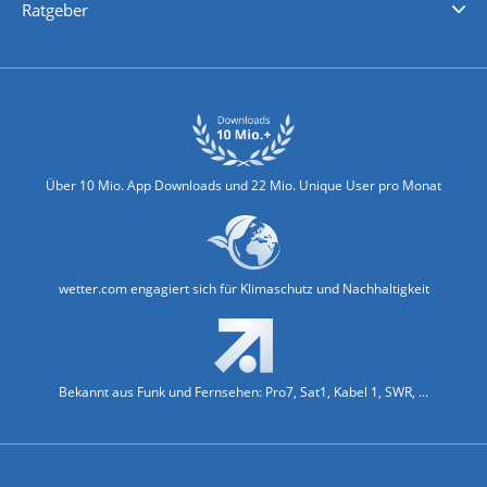
Ratgeber
Biowetter
Glätteindex
Reiseziel Finder
Erkältungswetter
Klima & Umwelt
Über 10 Mio. App Downloads und 22 Mio. Unique User pro Monat
wetter.com engagiert sich für Klimaschutz und Nachhaltigkeit
Bekannt aus Funk und Fernsehen: Pro7, Sat1, Kabel 1, SWR, ...