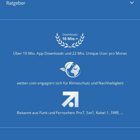
Ratgeber
Biowetter
Glätteindex
Reiseziel Finder
Erkältungswetter
Klima & Umwelt
Über 10 Mio. App Downloads und 22 Mio. Unique User pro Monat
wetter.com engagiert sich für Klimaschutz und Nachhaltigkeit
Bekannt aus Funk und Fernsehen: Pro7, Sat1, Kabel 1, SWR, ...