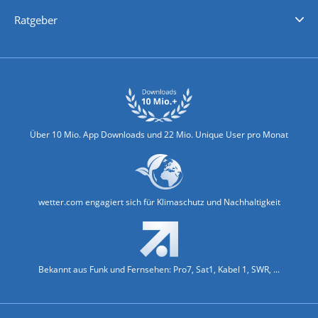
Nachrichten
Deutschlandwetter
Schweizwetter
Österreichwetter
Regionalwetter
Wetter in Europa
Wetter Weltweit
Wetterlexikon
Promi-News
Ratgeber
Biowetter
Glätteindex
Reiseziel Finder
Erkältungswetter
Klima & Umwelt
Über 10 Mio. App Downloads und 22 Mio. Unique User pro Monat
wetter.com engagiert sich für Klimaschutz und Nachhaltigkeit
Bekannt aus Funk und Fernsehen: Pro7, Sat1, Kabel 1, SWR, ...