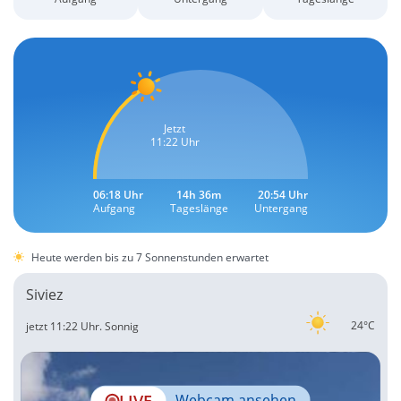
Jetzt
11:22 Uhr
06:18 Uhr
14h 36m
20:54 Uhr
Aufgang
Tageslänge
Untergang
Heute werden bis zu 7 Sonnenstunden erwartet
Siviez
24°C
jetzt 11:22 Uhr.
Sonnig
LIVE
Webcam ansehen