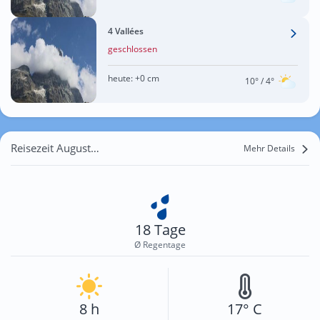
4 Vallées
geschlossen
heute:
+0 cm
10°
/ 4°
Reisezeit August für Siviez
Mehr Details
18 Tage
Ø Regentage
8 h
17° C