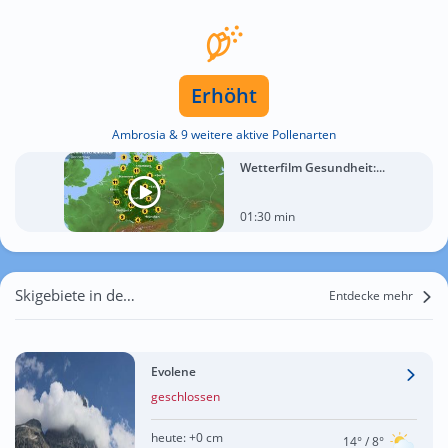
Erhöht
Ambrosia & 9 weitere aktive Pollenarten
Wetterfilm Gesundheit:...
01:30 min
Skigebiete in der Nähe von Siviez
Entdecke mehr
Evolene
geschlossen
heute:
+0 cm
14°
/ 8°