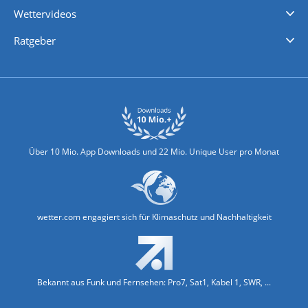
Wettervideos
Nachrichten
Deutschlandwetter
Schweizwetter
Österreichwetter
Regionalwetter
Wetter in Europa
Wetter Weltweit
Wetterlexikon
Promi-News
Ratgeber
Biowetter
Glätteindex
Reiseziel Finder
Erkältungswetter
Klima & Umwelt
Über 10 Mio. App Downloads und 22 Mio. Unique User pro Monat
wetter.com engagiert sich für Klimaschutz und Nachhaltigkeit
Bekannt aus Funk und Fernsehen: Pro7, Sat1, Kabel 1, SWR, ...