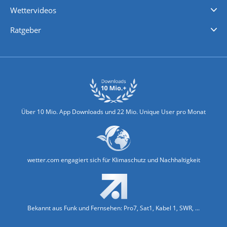
Wettervideos
Nachrichten
Deutschlandwetter
Schweizwetter
Österreichwetter
Regionalwetter
Wetter in Europa
Wetter Weltweit
Wetterlexikon
Promi-News
Ratgeber
Biowetter
Glätteindex
Reiseziel Finder
Erkältungswetter
Klima & Umwelt
Über 10 Mio. App Downloads und 22 Mio. Unique User pro Monat
wetter.com engagiert sich für Klimaschutz und Nachhaltigkeit
Bekannt aus Funk und Fernsehen: Pro7, Sat1, Kabel 1, SWR, ...