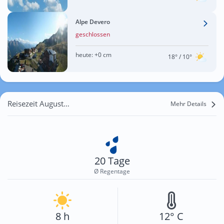
Alpe Devero
geschlossen
heute:
+0 cm
18°
/ 10°
Reisezeit August für Selkingen
Mehr Details
20 Tage
Ø Regentage
8 h
12° C