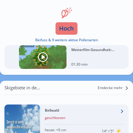
Hoch
Beifuss & 9 weitere aktive Pollenarten
Wetterfilm Gesundheit:...
01:30 min
Skigebiete in der Nähe von Selkingen
Entdecke mehr
Bellwald
geschlossen
heute:
+0 cm
14°
/ 5°