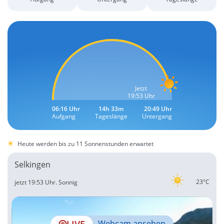
Jetzt
19:53 Uhr
06:16 Uhr
14h 33m
20:49 Uhr
Aufgang
Tageslänge
Untergang
Heute werden bis zu 11 Sonnenstunden erwartet
Selkingen
23°C
jetzt 19:53 Uhr.
Sonnig
LIVE
Webcam ansehen