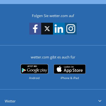
Folgen Sie wetter.com auf
wetter.com gibt es auch für
Android
iPhone & iPad
Wetter
Videovorhersagen
Kolumnen
Unwetterwarnungen
wetter.com Deutschland
wetter.com Schweiz
wetter.com Österreich
Werben
Homepage Widget
Wetter API
Wetter- und Geodaten - meteonomiqs.com
tiempo.es
meteos24.fr
ilmeteo24.it
pogoda24.pl
weather24.co.uk