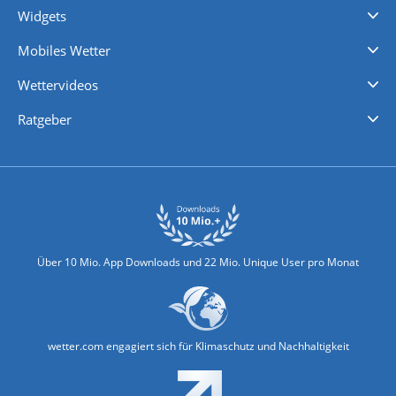
Widgets
Regenradar
Windgeschwindigkeiten
Temperatur
Sonnenschein
Wassertemperatur
Mobiles Wetter
iPhone Wetter
iPad Wetter
Android Wetter
Wettervideos
Nachrichten
Deutschlandwetter
Schweizwetter
Österreichwetter
Regionalwetter
Wetter in Europa
Wetter Weltweit
Wetterlexikon
Promi-News
Ratgeber
Biowetter
Glätteindex
Reiseziel Finder
Erkältungswetter
Klima & Umwelt
Über 10 Mio. App Downloads und 22 Mio. Unique User pro Monat
wetter.com engagiert sich für Klimaschutz und Nachhaltigkeit