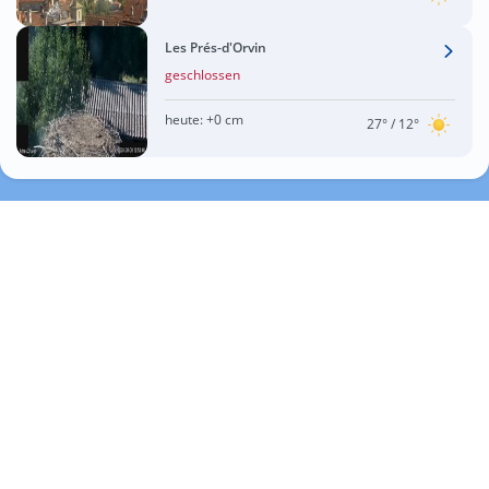
Les Prés-d'Orvin
geschlossen
heute:
+0 cm
27°
/ 12°