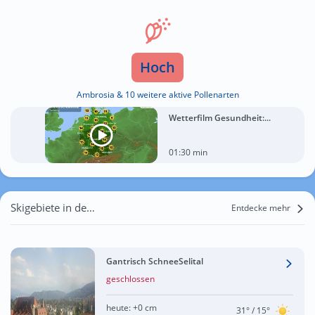
Hoch
Ambrosia & 10 weitere aktive Pollenarten
Wetterfilm Gesundheit:...
01:30 min
Skigebiete in der Nähe von Scheunenberg
Entdecke mehr
Gantrisch SchneeSelital
geschlossen
heute:
+0 cm
31°
/ 15°