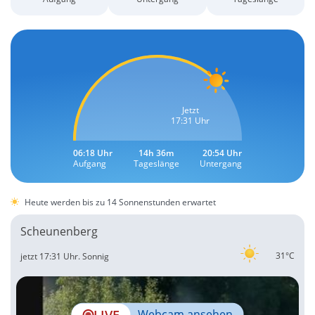
Jetzt
17:31 Uhr
06:18 Uhr
14h 36m
20:54 Uhr
Aufgang
Tageslänge
Untergang
Heute werden bis zu 14 Sonnenstunden erwartet
Scheunenberg
31°C
jetzt 17:31 Uhr.
Sonnig
LIVE
Webcam ansehen