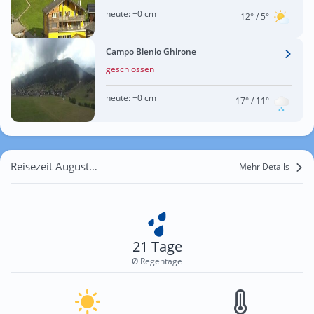
heute:
+0 cm
12°
/ 5°
Campo Blenio Ghirone
geschlossen
heute:
+0 cm
17°
/ 11°
Reisezeit August für Mumpé Tujetsch
Mehr Details
21 Tage
Ø Regentage