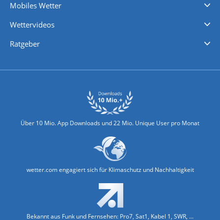
Mobiles Wetter
iPhone Wetter
iPad Wetter
Android Wetter
Wettervideos
Nachrichten
Deutschlandwetter
Schweizwetter
Österreichwetter
Regionalwetter
Wetter in Europa
Wetter Weltweit
Wetterlexikon
Promi-News
Ratgeber
Biowetter
Glätteindex
Reiseziel Finder
Erkältungswetter
Klima & Umwelt
Über 10 Mio. App Downloads und 22 Mio. Unique User pro Monat
wetter.com engagiert sich für Klimaschutz und Nachhaltigkeit
Bekannt aus Funk und Fernsehen: Pro7, Sat1, Kabel 1, SWR, ...