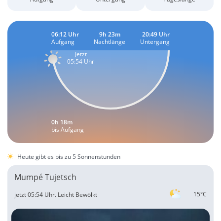
06:12 Uhr
9h 23m
20:49 Uhr
Aufgang
Nachtlänge
Untergang
Jetzt
05:54 Uhr
0h 18m
bis Aufgang
Heute gibt es bis zu 5 Sonnenstunden
Mumpé Tujetsch
15°C
jetzt 05:54 Uhr.
Leicht Bewölkt