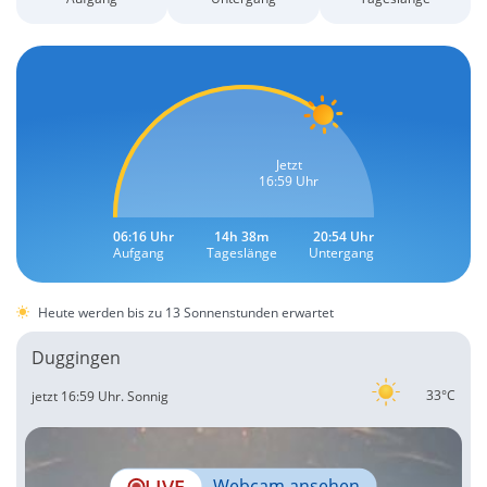
Jetzt
16:59 Uhr
06:16 Uhr
14h 38m
20:54 Uhr
Aufgang
Tageslänge
Untergang
Heute werden bis zu 13 Sonnenstunden erwartet
Duggingen
33°C
jetzt 16:59 Uhr.
Sonnig
LIVE
Webcam ansehen