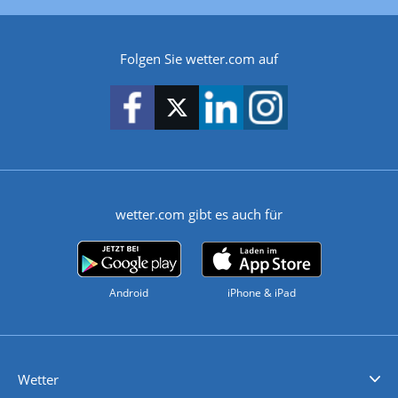
Folgen Sie wetter.com auf
wetter.com gibt es auch für
Android
iPhone & iPad
Wetter
Videovorhersagen
Kolumnen
Unwetterwarnungen
wetter.com Deutschland
wetter.com Schweiz
wetter.com Österreich
Werben
Homepage Widget
Wetter API
Wetter- und Geodaten - meteonomiqs.com
tiempo.es
meteos24.fr
ilmeteo24.it
pogoda24.pl
weather24.co.uk