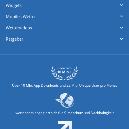
Widgets
Regenradar
Windgeschwindigkeiten
Temperatur
Sonnenschein
Wassertemperatur
Mobiles Wetter
iPhone Wetter
iPad Wetter
Android Wetter
Wettervideos
Nachrichten
Deutschlandwetter
Schweizwetter
Österreichwetter
Regionalwetter
Wetter in Europa
Wetter Weltweit
Wetterlexikon
Promi-News
Ratgeber
Biowetter
Glätteindex
Reiseziel Finder
Erkältungswetter
Klima & Umwelt
Über 10 Mio. App Downloads und 22 Mio. Unique User pro Monat
wetter.com engagiert sich für Klimaschutz und Nachhaltigkeit