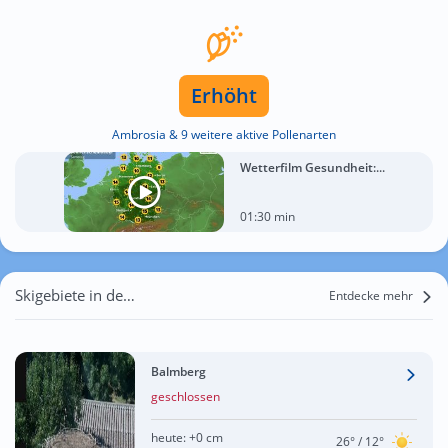
Erhöht
Ambrosia & 9 weitere aktive Pollenarten
Wetterfilm Gesundheit:...
01:30 min
Skigebiete in der Nähe von Duggingen
Entdecke mehr
Balmberg
geschlossen
heute:
+0 cm
26°
/ 12°