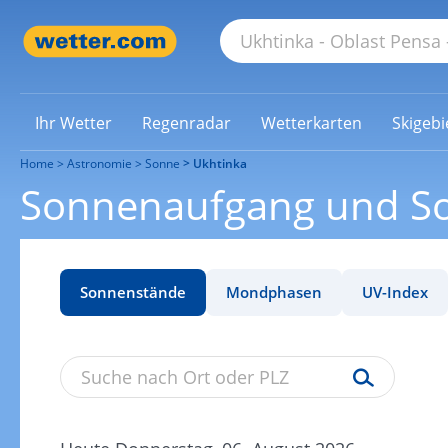
Ihr Wetter
Regenradar
Wetterkarten
Skigebi
Home
Astronomie
Sonne
Ukhtinka
Sonnenaufgang und S
Sonnenstände
Mondphasen
UV-Index