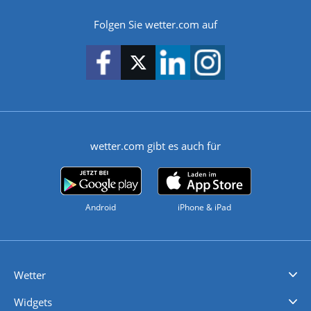
Folgen Sie wetter.com auf
wetter.com gibt es auch für
Android
iPhone & iPad
Wetter
Videovorhersagen
Kolumnen
Unwetterwarnungen
wetter.com Deutschland
wetter.com Schweiz
wetter.com Österreich
Werben
Homepage Widget
Wetter API
Wetter- und Geodaten - meteonomiqs.com
tiempo.es
meteos24.fr
ilmeteo24.it
pogoda24.pl
weather24.co.uk
Widgets