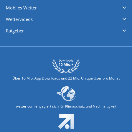
Regenradar
Windgeschwindigkeiten
Temperatur
Sonnenschein
Wassertemperatur
Mobiles Wetter
iPhone Wetter
iPad Wetter
Android Wetter
Wettervideos
Nachrichten
Deutschlandwetter
Schweizwetter
Österreichwetter
Regionalwetter
Wetter in Europa
Wetter Weltweit
Wetterlexikon
Promi-News
Ratgeber
Biowetter
Glätteindex
Reiseziel Finder
Erkältungswetter
Klima & Umwelt
Über 10 Mio. App Downloads und 22 Mio. Unique User pro Monat
wetter.com engagiert sich für Klimaschutz und Nachhaltigkeit