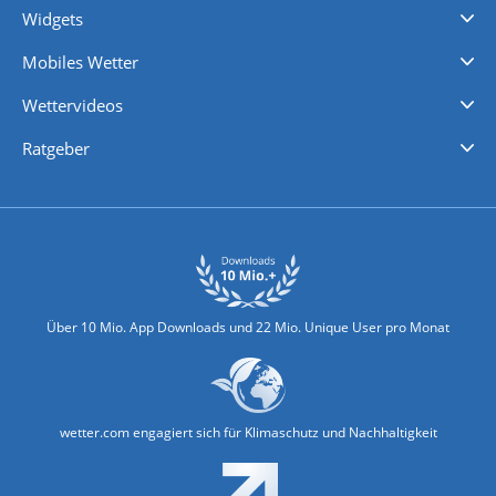
Widgets
Regenradar
Windgeschwindigkeiten
Temperatur
Sonnenschein
Wassertemperatur
Mobiles Wetter
iPhone Wetter
iPad Wetter
Android Wetter
Wettervideos
Nachrichten
Deutschlandwetter
Schweizwetter
Österreichwetter
Regionalwetter
Wetter in Europa
Wetter Weltweit
Wetterlexikon
Promi-News
Ratgeber
Biowetter
Glätteindex
Reiseziel Finder
Erkältungswetter
Klima & Umwelt
Über 10 Mio. App Downloads und 22 Mio. Unique User pro Monat
wetter.com engagiert sich für Klimaschutz und Nachhaltigkeit