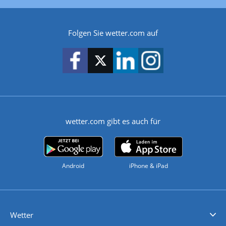
Folgen Sie wetter.com auf
wetter.com gibt es auch für
Android
iPhone & iPad
Wetter
Videovorhersagen
Kolumnen
Unwetterwarnungen
wetter.com Deutschland
wetter.com Schweiz
wetter.com Österreich
Werben
Homepage Widget
Wetter API
Wetter- und Geodaten - meteonomiqs.com
tiempo.es
meteos24.fr
ilmeteo24.it
pogoda24.pl
weather24.co.uk