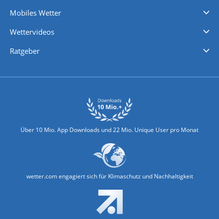
Regenradar
Windgeschwindigkeiten
Temperatur
Sonnenschein
Wassertemperatur
Mobiles Wetter
iPhone Wetter
iPad Wetter
Android Wetter
Wettervideos
Nachrichten
Deutschlandwetter
Schweizwetter
Österreichwetter
Regionalwetter
Wetter in Europa
Wetter Weltweit
Wetterlexikon
Promi-News
Ratgeber
Biowetter
Glätteindex
Reiseziel Finder
Erkältungswetter
Klima & Umwelt
Über 10 Mio. App Downloads und 22 Mio. Unique User pro Monat
wetter.com engagiert sich für Klimaschutz und Nachhaltigkeit