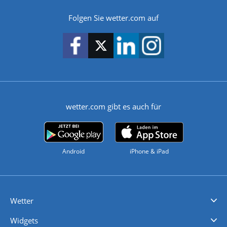
Folgen Sie wetter.com auf
wetter.com gibt es auch für
Android
iPhone & iPad
Wetter
Videovorhersagen
Kolumnen
Unwetterwarnungen
wetter.com Deutschland
wetter.com Schweiz
wetter.com Österreich
Werben
Homepage Widget
Wetter API
Wetter- und Geodaten - meteonomiqs.com
tiempo.es
meteos24.fr
ilmeteo24.it
pogoda24.pl
weather24.co.uk
Widgets