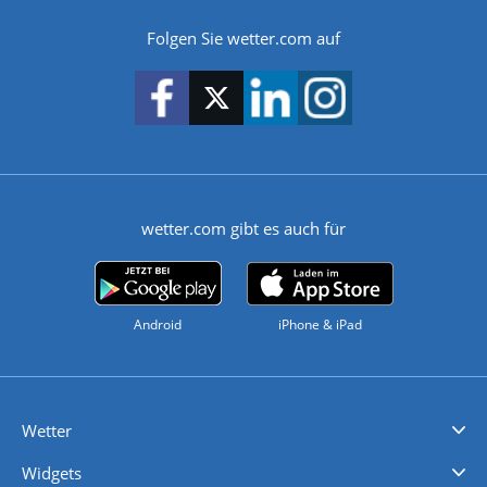
Folgen Sie wetter.com auf
wetter.com gibt es auch für
Android
iPhone & iPad
Wetter
Videovorhersagen
Kolumnen
Unwetterwarnungen
wetter.com Deutschland
wetter.com Schweiz
wetter.com Österreich
Werben
Homepage Widget
Wetter API
Wetter- und Geodaten - meteonomiqs.com
tiempo.es
meteos24.fr
ilmeteo24.it
pogoda24.pl
weather24.co.uk
Widgets