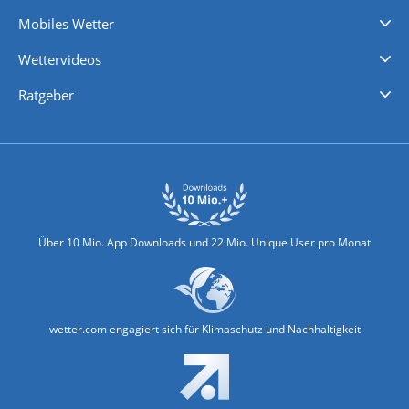
Regenradar
Windgeschwindigkeiten
Temperatur
Sonnenschein
Wassertemperatur
Mobiles Wetter
iPhone Wetter
iPad Wetter
Android Wetter
Wettervideos
Nachrichten
Deutschlandwetter
Schweizwetter
Österreichwetter
Regionalwetter
Wetter in Europa
Wetter Weltweit
Wetterlexikon
Promi-News
Ratgeber
Biowetter
Glätteindex
Reiseziel Finder
Erkältungswetter
Klima & Umwelt
Über 10 Mio. App Downloads und 22 Mio. Unique User pro Monat
wetter.com engagiert sich für Klimaschutz und Nachhaltigkeit