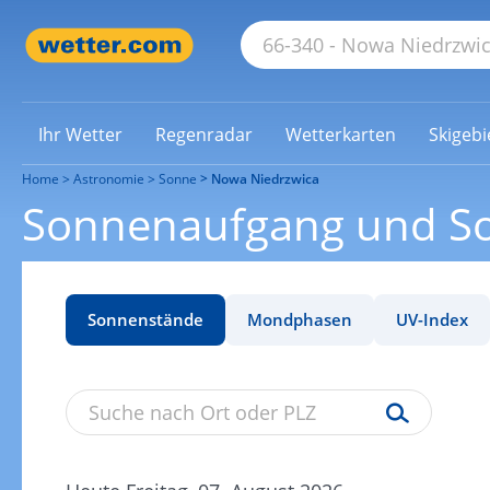
Ihr Wetter
Regenradar
Wetterkarten
Skigebi
Home
Astronomie
Sonne
Nowa Niedrzwica
Sonnenaufgang und S
Sonnenstände
Mondphasen
UV-Index