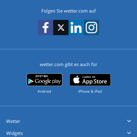
Folgen Sie wetter.com auf
wetter.com gibt es auch für
Android
iPhone & iPad
Wetter
Videovorhersagen
Kolumnen
Unwetterwarnungen
wetter.com Deutschland
wetter.com Schweiz
wetter.com Österreich
Werben
Homepage Widget
Wetter API
Wetter- und Geodaten - meteonomiqs.com
tiempo.es
meteos24.fr
ilmeteo24.it
pogoda24.pl
weather24.co.uk
Widgets