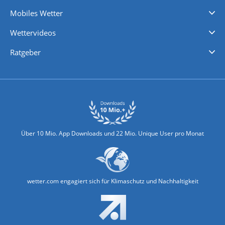
Regenradar
Windgeschwindigkeiten
Temperatur
Sonnenschein
Wassertemperatur
Mobiles Wetter
iPhone Wetter
iPad Wetter
Android Wetter
Wettervideos
Nachrichten
Deutschlandwetter
Schweizwetter
Österreichwetter
Regionalwetter
Wetter in Europa
Wetter Weltweit
Wetterlexikon
Promi-News
Ratgeber
Biowetter
Glätteindex
Reiseziel Finder
Erkältungswetter
Klima & Umwelt
Über 10 Mio. App Downloads und 22 Mio. Unique User pro Monat
wetter.com engagiert sich für Klimaschutz und Nachhaltigkeit