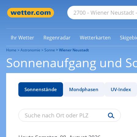
Ihr Wetter
Regenradar
Wetterkarten
Skigebi
Home
Astronomie
Sonne
Wiener Neustadt
Sonnenaufgang und So
Sonnenstände
Mondphasen
UV-Index