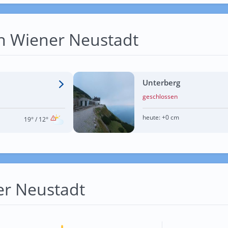
on Wiener Neustadt
Unterberg
geschlossen
heute:
+0 cm
19°
/ 12°
er Neustadt